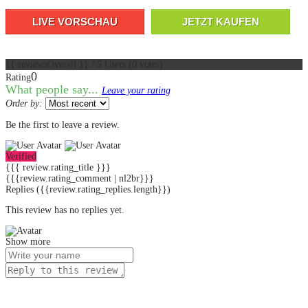
LIVE VORSCHAU
JETZT KAUFEN
{{ reviewsOverall }}
/ 5
Users
(
0
votes)
0
Rating
What people say...
Leave your rating
Order by:
Be the first to leave a review.
Verified
{{{ review.rating_title }}}
{{{review.rating_comment | nl2br}}}
Replies
({{review.rating_replies.length}})
This review has no replies yet.
Show more