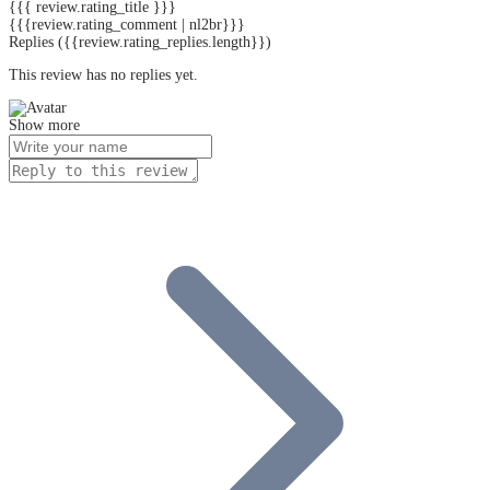
{{{ review.rating_title }}}
{{{review.rating_comment | nl2br}}}
Replies
({{review.rating_replies.length}})
This review has no replies yet.
Show more