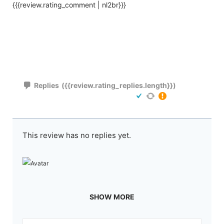
{{{review.rating_comment | nl2br}}}
Replies
({{review.rating_replies.length}})
This review has no replies yet.
SHOW MORE