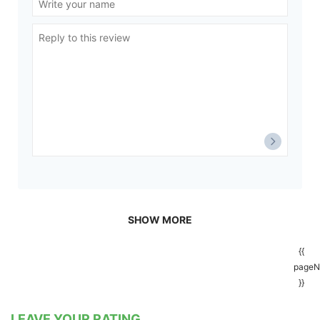
SHOW MORE
{{
pageN
}}
LEAVE YOUR RATING