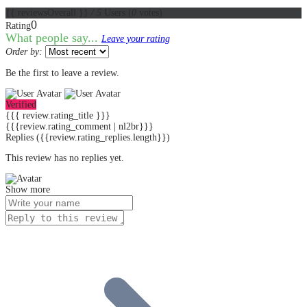
{{ reviewsOverall }}
/ 5
Users
(
0
votes)
0
Rating
What people say...
Leave your rating
Order by:
Be the first to leave a review.
Verified
{{{ review.rating_title }}}
{{{review.rating_comment | nl2br}}}
Replies
({{review.rating_replies.length}})
This review has no replies yet.
Show more