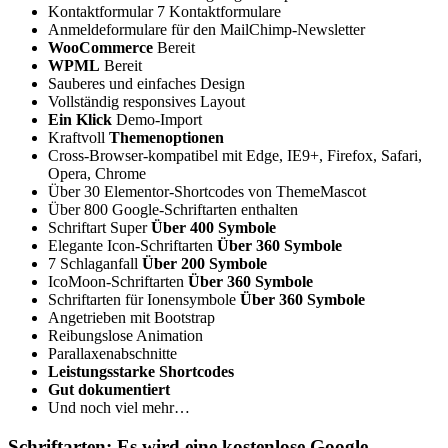
Kontaktformular 7 Kontaktformulare
Anmeldeformulare für den MailChimp-Newsletter
WooCommerce
Bereit
WPML
Bereit
Sauberes und einfaches Design
Vollständig responsives Layout
Ein Klick
Demo-Import
Kraftvoll
Themenoptionen
Cross-Browser-kompatibel mit Edge, IE9+, Firefox, Safari,
Opera, Chrome
Über 30 Elementor-Shortcodes von ThemeMascot
Über 800 Google-Schriftarten enthalten
Schriftart Super
Über 400 Symbole
Elegante Icon-Schriftarten
Über 360 Symbole
7 Schlaganfall
Über 200 Symbole
IcoMoon-Schriftarten
Über 360 Symbole
Schriftarten für Ionensymbole
Über 360 Symbole
Angetrieben mit Bootstrap
Reibungslose Animation
Parallaxenabschnitte
Leistungsstarke Shortcodes
Gut dokumentiert
Und noch viel mehr…
Schriftarten: Es wird eine kostenlose Google-