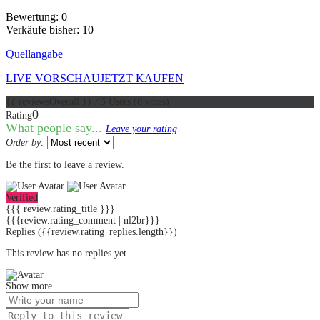
Bewertung: 0
Verkäufe bisher: 10
Quellangabe
LIVE VORSCHAU
JETZT KAUFEN
{{ reviewsOverall }}
/ 5
Users
(
0
votes)
0
Rating
What people say...
Leave your rating
Order by:
Be the first to leave a review.
Verified
{{{ review.rating_title }}}
{{{review.rating_comment | nl2br}}}
Replies
({{review.rating_replies.length}})
This review has no replies yet.
Show more