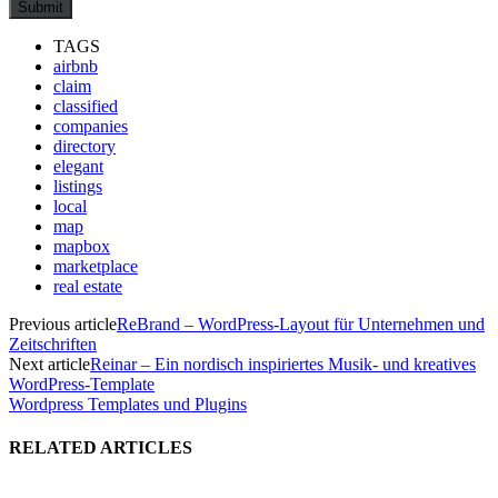
TAGS
airbnb
claim
classified
companies
directory
elegant
listings
local
map
mapbox
marketplace
real estate
Previous article
ReBrand – WordPress-Layout für Unternehmen und
Zeitschriften
Next article
Reinar – Ein nordisch inspiriertes Musik- und kreatives
WordPress-Template
Wordpress Templates und Plugins
RELATED ARTICLES