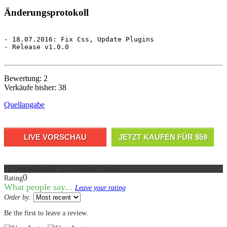
Änderungsprotokoll
- 18.07.2016: Fix Css, Update Plugins

- Release v1.0.0

Bewertung: 2
Verkäufe bisher: 38
Quellangabe
LIVE VORSCHAU
JETZT KAUFEN FÜR $59
{{ reviewsOverall }}
/ 5
Users
(
0
votes)
0
Rating
What people say...
Leave your rating
Order by:
Be the first to leave a review.