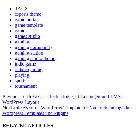
TAGS
esports theme
game portal
game template
gamer
games studio
gaming
gaming community
gaming station
gaming studio theme
indie game
online gaming
playing
sports
tournament
Previous article
Fax-it – Technologie, IT-Lösungen und LMS-
WordPress-Layout
Next article
Nerio – WordPress-Template für Nachrichtenmagazine
Wordpress Templates und Plugins
RELATED ARTICLES