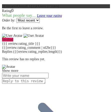
{{ reviewsOverall }}
/ 5
Users
(
0
votes)
0
Rating
What people say...
Leave your rating
Order by:
Be the first to leave a review.
Verified
{{{ review.rating_title }}}
{{{review.rating_comment | nl2br}}}
Replies
({{review.rating_replies.length}})
This review has no replies yet.
Show more