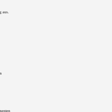
g aus.
en
onenten