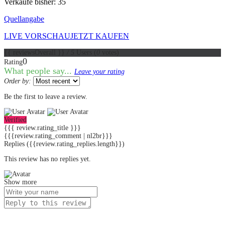
Verkäufe bisher: 35
Quellangabe
LIVE VORSCHAU
JETZT KAUFEN
{{ reviewsOverall }}
/ 5
Users
(
0
votes)
0
Rating
What people say...
Leave your rating
Order by:
Be the first to leave a review.
Verified
{{{ review.rating_title }}}
{{{review.rating_comment | nl2br}}}
Replies
({{review.rating_replies.length}})
This review has no replies yet.
Show more