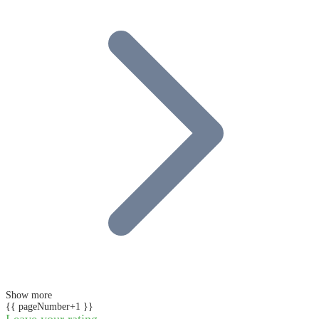
Show more
{{ pageNumber+1 }}
Leave your rating