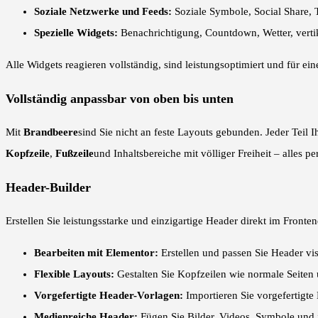
Soziale Netzwerke und Feeds:
Soziale Symbole, Social Share,
Spezielle Widgets:
Benachrichtigung, Countdown, Wetter, vert
Alle Widgets reagieren vollständig, sind leistungsoptimiert und für e
Vollständig anpassbar von oben bis unten
Mit
Brandbeere
sind Sie nicht an feste Layouts gebunden. Jeder Teil 
Kopfzeile
,
Fußzeile
und Inhaltsbereiche mit völliger Freiheit – alles
Header-Builder
Erstellen Sie leistungsstarke und einzigartige Header direkt im Fronten
Bearbeiten mit Elementor:
Erstellen und passen Sie Header vis
Flexible Layouts:
Gestalten Sie Kopfzeilen wie normale Seiten un
Vorgefertigte Header-Vorlagen:
Importieren Sie vorgefertigte
Medienreiche Header:
Fügen Sie Bilder, Videos, Symbole und 