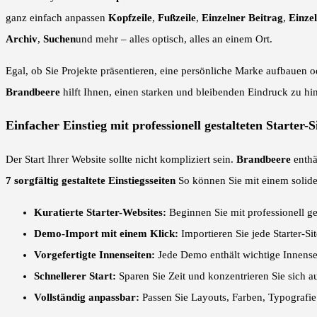
ganz einfach anpassen
Kopfzeile
,
Fußzeile
,
Einzelner Beitrag
,
Einzel
Archiv
,
Suchen
und mehr – alles optisch, alles an einem Ort.
Egal, ob Sie Projekte präsentieren, eine persönliche Marke aufbauen o
Brandbeere
hilft Ihnen, einen starken und bleibenden Eindruck zu hin
Einfacher Einstieg mit professionell gestalteten Starter-S
Der Start Ihrer Website sollte nicht kompliziert sein.
Brandbeere
enthä
7 sorgfältig gestaltete Einstiegsseiten
So können Sie mit einem solid
Kuratierte Starter-Websites:
Beginnen Sie mit professionell ges
Demo-Import mit einem Klick:
Importieren Sie jede Starter-S
Vorgefertigte Innenseiten:
Jede Demo enthält wichtige Innensei
Schnellerer Start:
Sparen Sie Zeit und konzentrieren Sie sich au
Vollständig anpassbar:
Passen Sie Layouts, Farben, Typografie 