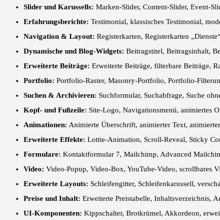
Slider und Karussells:
Marken-Slider, Content-Slider, Event-Slid
Erfahrungsberichte:
Testimonial, klassisches Testimonial, mode
Navigation & Layout:
Registerkarten, Registerkarten „Dienste“
Dynamische und Blog-Widgets:
Beitragstitel, Beitragsinhalt, 
Erweiterte Beiträge:
Erweiterte Beiträge, filterbare Beiträge, 
Portfolio:
Portfolio-Raster, Masonry-Portfolio, Portfolio-Filteru
Suchen & Archivieren:
Suchformular, Suchabfrage, Suche ohne 
Kopf- und Fußzeile:
Site-Logo, Navigationsmenü, animiertes 
Animationen:
Animierte Überschrift, animierter Text, animierte
Erweiterte Effekte:
Lottie-Animation, Scroll-Reveal, Sticky Con
Formulare:
Kontaktformular 7, Mailchimp, Advanced Mailchi
Video:
Video-Popup, Video-Box, YouTube-Video, scrollbares V
Erweiterte Layouts:
Schleifengitter, Schleifenkarussell, versch
Preise und Inhalt:
Erweiterte Preistabelle, Inhaltsverzeichnis, 
UI-Komponenten:
Kippschalter, Brotkrümel, Akkordeon, erwei