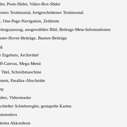
er, Posts-Slider, Video-Box-Slider
rnes Testimonial, fortgeschrittenes Testimonial
, One-Page-Navigation, Zeitleiste
Beitragsauszug, ausgewähltes Bild, Beitrags-Meta-Informationen
Raster-Hover-Beiträge, Banner-Beiträge
ng
Ergebnis, Archivtitel
Off-Canvas, Mega-Menü
r Titel, Schreibmaschine
tent, Parallax-Abschnitte
mp
ideo, Videomaske
achtelter Schieberegler, gestapelte Karten
Autorenbox
tertes Akkordeon