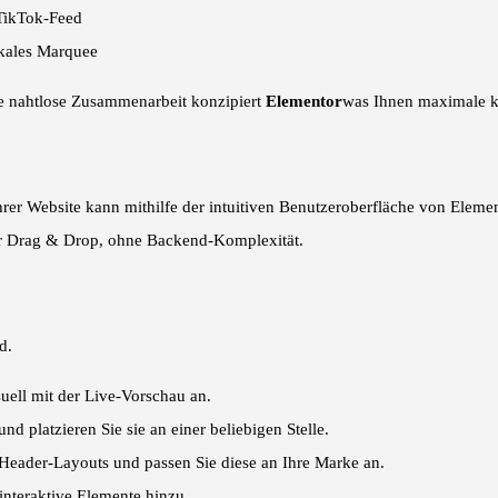
 TikTok-Feed
ikales Marquee
ine nahtlose Zusammenarbeit konzipiert
Elementor
was Ihnen maximale kr
Ihrer Website kann mithilfe der intuitiven Benutzeroberfläche von Eleme
 per Drag & Drop, ohne Backend-Komplexität.
d.
uell mit der Live-Vorschau an.
d platzieren Sie sie an einer beliebigen Stelle.
 Header-Layouts und passen Sie diese an Ihre Marke an.
interaktive Elemente hinzu.