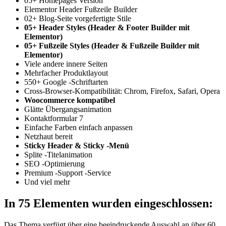
05+ Homepages Version
Elementor Header Fußzeile Builder
02+ Blog-Seite vorgefertigte Stile
05+ Header Styles (Header & Footer Builder mit
Elementor)
05+ Fußzeile Styles (Header & Fußzeile Builder mit
Elementor)
Viele andere innere Seiten
Mehrfacher Produktlayout
550+ Google -Schriftarten
Cross-Browser-Kompatibilität: Chrom, Firefox, Safari, Opera
Woocommerce kompatibel
Glätte Übergangsanimation
Kontaktformular 7
Einfache Farben einfach anpassen
Netzhaut bereit
Sticky Header & Sticky -Menü
Splite -Titelanimation
SEO -Optimierung
Premium -Support -Service
Und viel mehr
In 75 Elementen wurden eingeschlossen:
Das Thema verfügt über eine beeindruckende Auswahl an über 60