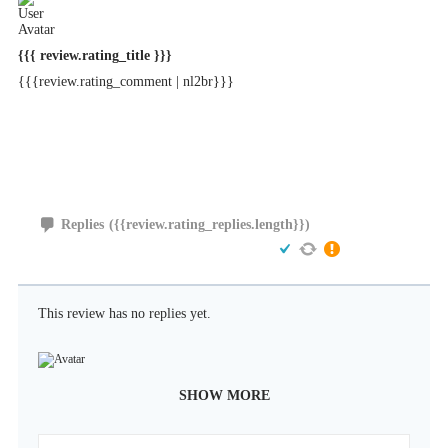
{{{ review.rating_title }}}
{{{review.rating_comment | nl2br}}}
Replies
({{review.rating_replies.length}})
This review has no replies yet.
SHOW MORE