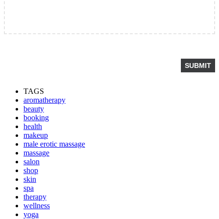
TAGS
aromatherapy
beauty
booking
health
makeup
male erotic massage
massage
salon
shop
skin
spa
therapy
wellness
yoga