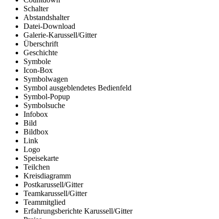
Schalter
Abstandshalter
Datei-Download
Galerie-Karussell/Gitter
Überschrift
Geschichte
Symbole
Icon-Box
Symbolwagen
Symbol ausgeblendetes Bedienfeld
Symbol-Popup
Symbolsuche
Infobox
Bild
Bildbox
Link
Logo
Speisekarte
Teilchen
Kreisdiagramm
Postkarussell/Gitter
Teamkarussell/Gitter
Teammitglied
Erfahrungsberichte Karussell/Gitter