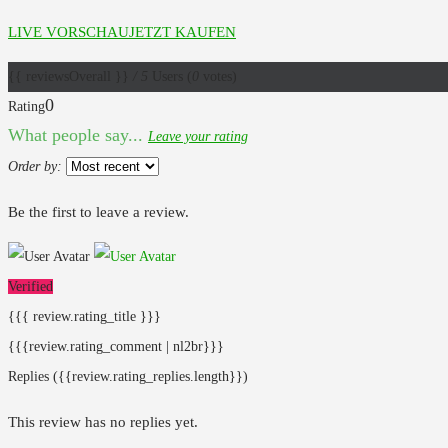
LIVE VORSCHAU
JETZT KAUFEN
{{ reviewsOverall }}
/ 5
Users
(
0
votes)
0
Rating
What people say...
Leave your rating
Order by:
Be the first to leave a review.
Verified
{{{ review.rating_title }}}
{{{review.rating_comment | nl2br}}}
Replies
({{review.rating_replies.length}})
This review has no replies yet.