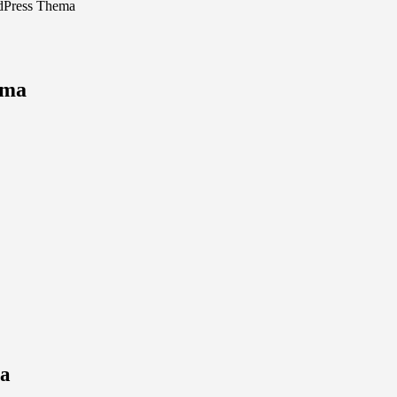
dPress Thema
ema
ma