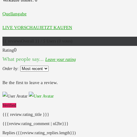
Quellangabe
LIVE VORSCHAU
JETZT KAUFEN
{{ reviewsOverall }}
/ 5
Users
(
0
votes)
0
Rating
What people say...
Leave your rating
Order by:
Be the first to leave a review.
Verified
{{{ review.rating_title }}}
{{{review.rating_comment | nl2br}}}
Replies
({{review.rating_replies.length}})