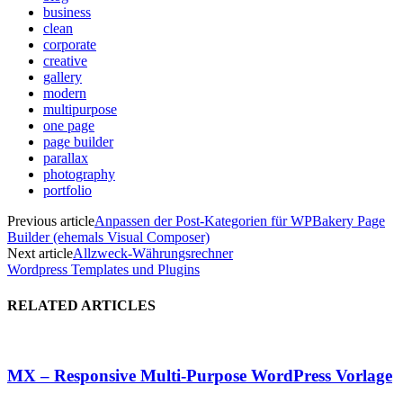
business
clean
corporate
creative
gallery
modern
multipurpose
one page
page builder
parallax
photography
portfolio
Previous article
Anpassen der Post-Kategorien für WPBakery Page
Builder (ehemals Visual Composer)
Next article
Allzweck-Währungsrechner
Wordpress Templates und Plugins
RELATED ARTICLES
MX – Responsive Multi-Purpose WordPress Vorlage