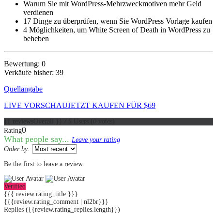
Warum Sie mit WordPress-Mehrzweckmotiven mehr Geld
verdienen
17 Dinge zu überprüfen, wenn Sie WordPress Vorlage kaufen
4 Möglichkeiten, um White Screen of Death in WordPress zu
beheben
Bewertung: 0
Verkäufe bisher: 39
Quellangabe
LIVE VORSCHAU
JETZT KAUFEN FÜR $69
{{ reviewsOverall }}
/ 5
Users
(
0
votes)
0
Rating
What people say...
Leave your rating
Order by:
Be the first to leave a review.
Verified
{{{ review.rating_title }}}
{{{review.rating_comment | nl2br}}}
Replies
({{review.rating_replies.length}})