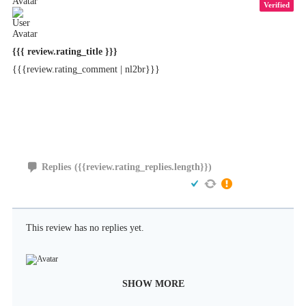
Verified
{{{ review.rating_title }}}
{{{review.rating_comment | nl2br}}}
Replies
({{review.rating_replies.length}})
This review has no replies yet.
SHOW MORE