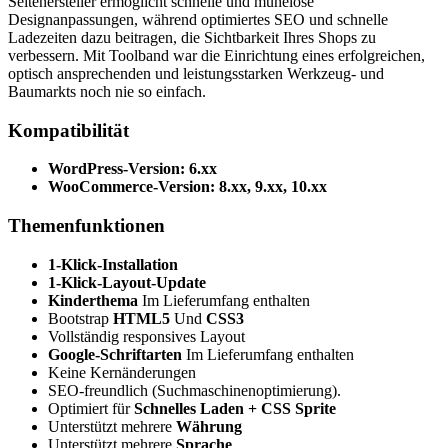
Seitenersteller ermöglicht schnelle und mühelose
Designanpassungen, während optimiertes SEO und schnelle
Ladezeiten dazu beitragen, die Sichtbarkeit Ihres Shops zu
verbessern. Mit Toolband war die Einrichtung eines erfolgreichen,
optisch ansprechenden und leistungsstarken Werkzeug- und
Baumarkts noch nie so einfach.
Kompatibilität
WordPress-Version: 6.xx
WooCommerce-Version: 8.xx, 9.xx, 10.xx
Themenfunktionen
1-Klick-Installation
1-Klick-Layout-Update
Kinderthema
Im Lieferumfang enthalten
Bootstrap
HTML5
Und
CSS3
Vollständig responsives Layout
Google-Schriftarten
Im Lieferumfang enthalten
Keine Kernänderungen
SEO-freundlich (Suchmaschinenoptimierung).
Optimiert für
Schnelles Laden + CSS Sprite
Unterstützt mehrere
Währung
Unterstützt mehrere
Sprache