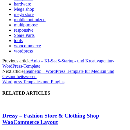
hardware
Mega shop
mega store
mobile optimized
multipurpose
responsive
Spare Parts
tools
woocommerce
wordpress
Previous article
Anio – KI-SaaS-Startup- und Kreativagentur-
WordPress-Template
Next article
Healnetic – WordPress-Template für Medizin und
Gesundheitswesen
Wordpress Templates und Plugins
RELATED ARTICLES
Dressy – Fashion Store & Clothing Shop
WooCommerce Layout