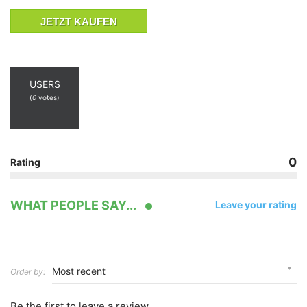
JETZT KAUFEN
USERS
(
0
votes)
0
Rating
WHAT PEOPLE SAY...
Leave your rating
Order by:
Be the first to leave a review.