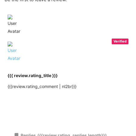
Verified
{{{ review.rating_title }}}
{{{review.rating_comment | nl2br}}}
Replies
({{review.rating_replies.length}})