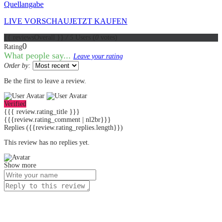
Quellangabe
LIVE VORSCHAU
JETZT KAUFEN
{{ reviewsOverall }}
/ 5
Users
(
0
votes)
0
Rating
What people say...
Leave your rating
Order by:
Be the first to leave a review.
Verified
{{{ review.rating_title }}}
{{{review.rating_comment | nl2br}}}
Replies
({{review.rating_replies.length}})
This review has no replies yet.
Show more