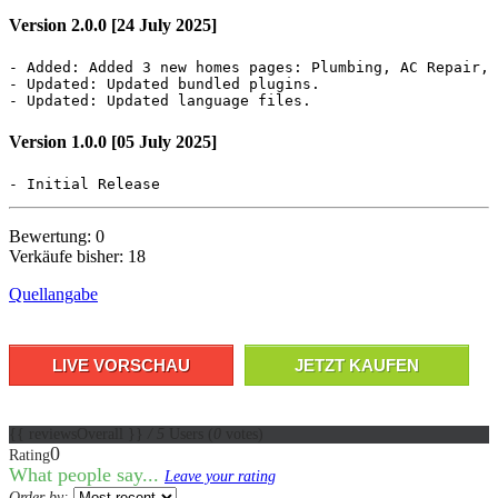
Version 2.0.0 [24 July 2025]
- Added: Added 3 new homes pages: Plumbing, AC Repair, 
- Updated: Updated bundled plugins.

- Updated: Updated language files.
Version 1.0.0 [05 July 2025]
- Initial Release
Bewertung: 0
Verkäufe bisher: 18
Quellangabe
LIVE VORSCHAU
JETZT KAUFEN
{{ reviewsOverall }}
/ 5
Users
(
0
votes)
0
Rating
What people say...
Leave your rating
Order by: