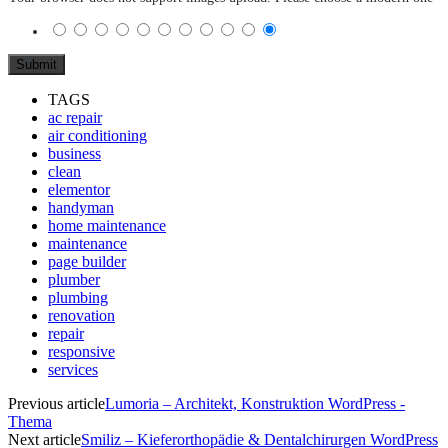
TAGS
ac repair
air conditioning
business
clean
elementor
handyman
home maintenance
maintenance
page builder
plumber
plumbing
renovation
repair
responsive
services
Previous article
Lumoria – Architekt, Konstruktion WordPress -
Thema
Next article
Smiliz – Kieferorthopädie & Dentalchirurgen WordPress