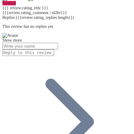
Verified
{{{ review.rating_title }}}
{{{review.rating_comment | nl2br}}}
Replies
({{review.rating_replies.length}})
This review has no replies yet.
Show more