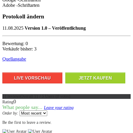
Adobe -Schriftarten
Protokoll ändern
11.08.2025
Version 1.0 – Veröffentlichung
Bewertung: 0
Verkäufe bisher: 3
Quellangabe
LIVE VORSCHAU
JETZT KAUFEN
{{ reviewsOverall }}
/ 5
Users
(
0
votes)
0
Rating
What people say...
Leave your rating
Order by:
Be the first to leave a review.