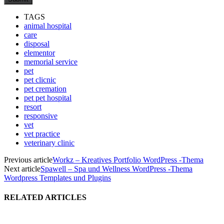
TAGS
animal hospital
care
disposal
elementor
memorial service
pet
pet clicnic
pet cremation
pet pet hospital
resort
responsive
vet
vet practice
veterinary clinic
Previous article
Workz – Kreatives Portfolio WordPress -Thema
Next article
Spawell – Spa und Wellness WordPress -Thema
Wordpress Templates und Plugins
RELATED ARTICLES