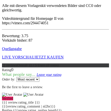
Alle mit diesem Vorlagenkit verwendeten Bilder sind CC0 oder
gleichwertig.
Videohintergrund für Homepage II von
https://vimeo.com/294474051
Bewertung: 3.75
Verkäufe bisher: 87
Quellangabe
LIVE VORSCHAU
JETZT KAUFEN
{{ reviewsOverall }}
/ 5
Users
(
0
votes)
0
Rating
What people say...
Leave your rating
Order by:
Be the first to leave a review.
Verified
{{{ review.rating_title }}}
{{{review.rating_comment | nl2br}}}
Replies
({{review.rating_replies.length}})