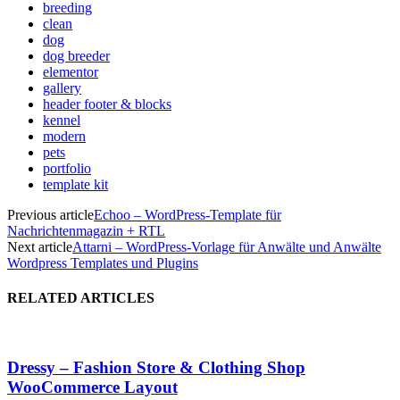
breeding
clean
dog
dog breeder
elementor
gallery
header footer & blocks
kennel
modern
pets
portfolio
template kit
Previous article
Echoo – WordPress-Template für
Nachrichtenmagazin + RTL
Next article
Attarni – WordPress-Vorlage für Anwälte und Anwälte
Wordpress Templates und Plugins
RELATED ARTICLES
Dressy – Fashion Store & Clothing Shop
WooCommerce Layout