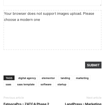
Your browser does not support images upload. Please
choose a modern one
TAGS
digital agency
elementor
landing
marketing
saas
saas template
software
startup
Previous article
Next article
FatooraPro – ZATCA Phase 2
LandPress – Marketing