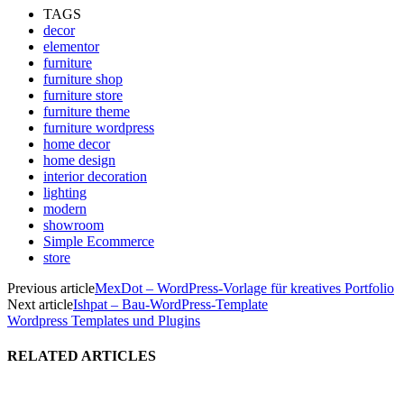
TAGS
decor
elementor
furniture
furniture shop
furniture store
furniture theme
furniture wordpress
home decor
home design
interior decoration
lighting
modern
showroom
Simple Ecommerce
store
Previous article
MexDot – WordPress-Vorlage für kreatives Portfolio
Next article
Ishpat – Bau-WordPress-Template
Wordpress Templates und Plugins
RELATED ARTICLES