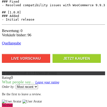
### Fixed

- Resolved compatibility issues with WooCommerce 9.9.3

## [1.0.0]

### Added

Bewertung: 0
Verkäufe bisher: 96
Quellangabe
LIVE VORSCHAU
JETZT KAUFEN
{{ reviewsOverall }}
/ 5
Users
(
0
votes)
0
Rating
What people say...
Leave your rating
Order by:
Be the first to leave a review.
Verified