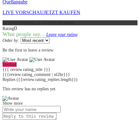
Quellangabe
LIVE VORSCHAU
JETZT KAUFEN
{{ reviewsOverall }}
/ 5
Users
(
0
votes)
0
Rating
What people say...
Leave your rating
Order by:
Be the first to leave a review.
Verified
{{{ review.rating_title }}}
{{{review.rating_comment | nl2br}}}
Replies
({{review.rating_replies.length}})
This review has no replies yet.
Show more