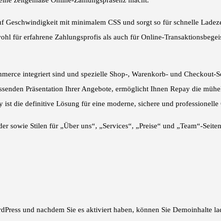
 eine zeitgemäße Online-Zahlungspräsenz macht.
f Geschwindigkeit mit minimalem CSS und sorgt so für schnelle Ladezei
ohl für erfahrene Zahlungsprofis als auch für Online-Transaktionsbegeis
erce integriert sind und spezielle Shop-, Warenkorb- und Checkout-Seit
assenden Präsentation Ihrer Angebote, ermöglicht Ihnen Repay die müh
 ist die definitive Lösung für eine moderne, sichere und professionell
er sowie Stilen für „Über uns“, „Services“, „Preise“ und „Team“-Seiten
WordPress und nachdem Sie es aktiviert haben, können Sie Demoinhalte lad