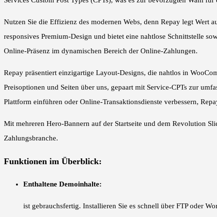
Services Custom Post Types (CPTs), was es zur bevorzugten Wahl für
Nutzen Sie die Effizienz des modernen Webs, denn Repay legt Wert au
responsives Premium-Design und bietet eine nahtlose Schnittstelle sow
Online-Präsenz im dynamischen Bereich der Online-Zahlungen.
Repay präsentiert einzigartige Layout-Designs, die nahtlos in WooComm
Preisoptionen und Seiten über uns, gepaart mit Service-CPTs zur umf
Plattform einführen oder Online-Transaktionsdienste verbessern, Repay
Mit mehreren Hero-Bannern auf der Startseite und dem Revolution Slid
Zahlungsbranche.
Funktionen im Überblick:
Enthaltene Demoinhalte:
ist gebrauchsfertig. Installieren Sie es schnell über FTP oder 