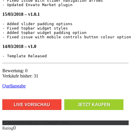
- Fixed issue with slider navigation arrows

15/03/2018 – v1.0.1
- Added slider padding options

- Fixed topbar widget styles

- Added topbar widget padding option

14/03/2018 – v1.0
Bewertung: 0
Verkäufe bisher: 31
Quellangabe
LIVE VORSCHAU
JETZT KAUFEN
{{ reviewsOverall }}
/ 5
Users
(
0
votes)
0
Rating