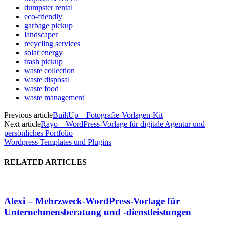
dumpster rental
eco-friendly
garbage pickup
landscaper
recycling services
solar energy
trash pickup
waste collection
waste disposal
waste food
waste management
Previous article
BuiltUp – Fotografie-Vorlagen-Kit
Next article
Rayo – WordPress-Vorlage für digitale Agentur und
persönliches Portfolio
Wordpress Templates und Plugins
RELATED ARTICLES
Alexi – Mehrzweck-WordPress-Vorlage für
Unternehmensberatung und -dienstleistungen