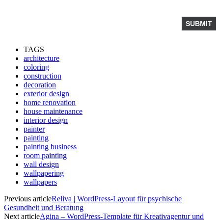
TAGS
architecture
coloring
construction
decoration
exterior design
home renovation
house maintenance
interior design
painter
painting
painting business
room painting
wall design
wallpapering
wallpapers
Previous article
Reliva | WordPress-Layout für psychische
Gesundheit und Beratung
Next article
Agina – WordPress-Template für Kreativagentur und