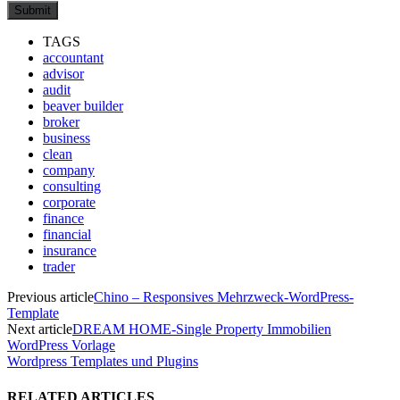
TAGS
accountant
advisor
audit
beaver builder
broker
business
clean
company
consulting
corporate
finance
financial
insurance
trader
Previous article
Chino – Responsives Mehrzweck-WordPress-
Template
Next article
DREAM HOME-Single Property Immobilien
WordPress Vorlage
Wordpress Templates und Plugins
RELATED ARTICLES