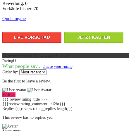
Bewertung: 0
Verkäufe bisher: 70
Quellangabe
LIVE VORSCHAU
JETZT KAUFEN
{{ reviewsOverall }}
/ 5
Users
(
0
votes)
0
Rating
What people say...
Leave your rating
Order by:
Be the first to leave a review.
Verified
{{{ review.rating_title }}}
{{{review.rating_comment | nl2br}}}
Replies
({{review.rating_replies.length}})
This review has no replies yet.
Show more