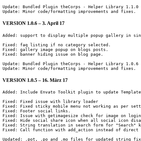
Update: Bundled Plugin theCorps - Helper Library 1.1.0

VERSION 1.0.6 – 3. April 17
Added: support to display multiple popup gallery in sin
Fixed: faq listing if no category selected.

Fixed: gallery image popup on blogs posts.

Fixed: banner hiding issue on blog page.

Update: Bundled Plugin theCorps - Helper Library 1.0.6

VERSION 1.0.5 – 16. März 17
Added: Include Envato Toolkit plugin to update Template
Fixed: Fixed issue with library loader

Fixed: Fixed sticky mobile menu not working as per sett
Fixed: Footer social links.

Fixed: Issue with getimagesize check for image on login
Fixed: Hide social share icon when all social icon disa
Fixed: String translation in search form for "Search" k
Fixed: Call function with add_action instead of direct 
Updated: .pot, .po and .mo files for updated string fix