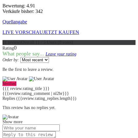
Bewertung: 4.91
Verkäufe bisher: 342
Quellangabe
LIVE VORSCHAU
JETZT KAUFEN
{{ reviewsOverall }}
/ 5
Users
(
0
votes)
0
Rating
What people say...
Leave your rating
Order by:
Be the first to leave a review.
Verified
{{{ review.rating_title }}}
{{{review.rating_comment | nl2br}}}
Replies
({{review.rating_replies.length}})
This review has no replies yet.
Show more