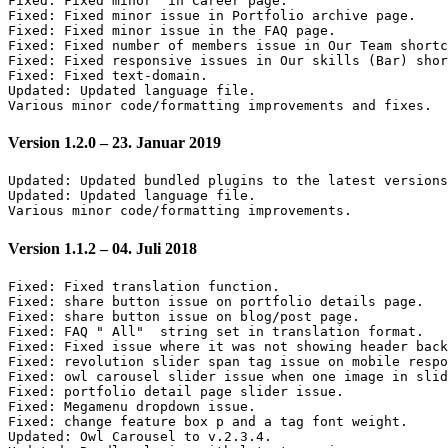
Fixed: Fixed minor  in Career page.

Fixed: Fixed minor issue in Portfolio archive page.

Fixed: Fixed minor issue in the FAQ page.

Fixed: Fixed number of members issue in Our Team shortc
Fixed: Fixed responsive issues in Our skills (Bar) shor
Fixed: Fixed text-domain.

Updated: Updated language file.

Version 1.2.0 – 23. Januar 2019
Updated: Updated bundled plugins to the latest versions
Updated: Updated language file.

Version 1.1.2 – 04. Juli 2018
Fixed: Fixed translation function.

Fixed: share button issue on portfolio details page.

Fixed: share button issue on blog/post page.

Fixed: FAQ " All"  string set in translation format.

Fixed: Fixed issue where it was not showing header back
Fixed: revolution slider span tag issue on mobile respo
Fixed: owl carousel slider issue when one image in slid
Fixed: portfolio detail page slider issue.

Fixed: Megamenu dropdown issue.

Fixed: change feature box p and a tag font weight.

Updated: Owl Carousel to v.2.3.4.
