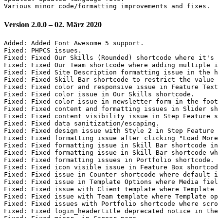
Version 2.0.0 – 02. März 2020
Added: Added Font Awesome 5 support.

Fixed: PHPCS issues.

Fixed: Fixed Our Skills (Rounded) shortcode where it's 
Fixed: Fixed Our Team shortcode where adding multiple i
Fixed: Fixed Site Description formatting issue in the h
Fixed: Fixed Skill Bar shortcode to restrict the value 
Fixed: Fixed color and responsive issue in Feature Text
Fixed: Fixed color issue in Our Skills shortcode.

Fixed: Fixed color issue in newsletter form in the foot
Fixed: Fixed content and formatting issues in Slider sh
Fixed: Fixed content visibility issue in Step Feature s
Fixed: Fixed data sanitization/escaping.

Fixed: Fixed design issue with Style 2 in Step Feature 
Fixed: Fixed formatting issue after clicking "Load More
Fixed: Fixed formatting issue in Skill Bar shortcode in
Fixed: Fixed formatting issue in Skill Bar shortcode wh
Fixed: Fixed formatting issues in Portfolio shortcode.

Fixed: Fixed icon visible issue in Feature Box shortcod
Fixed: Fixed issue in Counter shortcode where default i
Fixed: Fixed issue in Template Options where Media fiel
Fixed: Fixed issue with Client template where Template 
Fixed: Fixed issue with Team template where Template op
Fixed: Fixed issues with Portfolio shortcode where scro
Fixed: Fixed login_headertitle deprecated notice in the