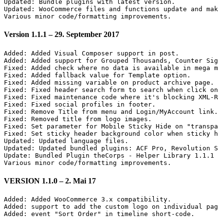
Updated: Bundle plugins with latest version.

Updated: WooCommerce files and functions update and mak
Version 1.1.1 – 29. September 2017
Added: Added Visual Composer support in post.

Added: Added support for Grouped Thousands, Counter Sig
Fixed: Added check where no data is available in mega m
Fixed: Added fallback value for Template option.

Fixed: Added missing variable on product archive page.

Fixed: Fixed header search form to search when click on
Fixed: Fixed maintenance code where it's blocking XML-R
Fixed: Fixed social profiles in footer.

Fixed: Remove Title from menu and Login/MyAccount link.

Fixed: Removed title from logo images.

Fixed: Set parameter for Mobile Sticky Hide on "transpa
Fixed: Set sticky header background color when sticky h
Updated: Updated language files.

Updated: Updated bundled plugins: ACF Pro, Revolution S
Update: Bundled Plugin theCorps - Helper Library 1.1.1

VERSION 1.1.0 – 2. Mai 17
Added: Added WooCommerce 3.x compatibility.

Added: support to add the custom logo on individual pag
Added: event "Sort Order" in timeline short-code. 
