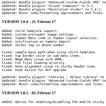
Updated: Bundle plugins "Advanced Custom Fields PRO" to
Updated: Bundle plugins "Visual Composer" to 5.1.

Updated: Bundle plugins "Revolution Slider" to 5.4.1.

VERSION 1.0.4 – 21. Februar 17
Added: child-Template support.

Added: custom preloader image settings.

Added: Topbar Menu item in Topbar Layout selection.

Added: notification on Sample Import.

Added: anchor tag in phone number.

Fixed: sample-data path when using child-Template.

Fixed: top border color on sub-menu items.

Fixed: Mega Menu issue with WPML.

Fixed: CSS files loading priority.

Fixed: menu alignment issue in sticky header view.

Fixed: Hide notice for ACF upgrade.

Updated: bundle plugins "theCorps - Helper Library" to 
Updated: bundle plugins "Advanced Custom Fields PRO" to
VERSION 1.0.3 – 02. Februar 17
Added: Option for enabling/disabling the mobile sticky 