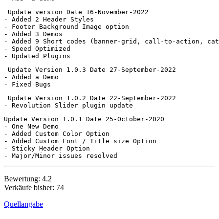
 Update version Date 16-November-2022

- Added 2 Header Styles

- Footer Background Image option

- Added 3 Demos

- Added 9 Short codes (banner-grid, call-to-action, cat
- Speed Optimized

 Update Version 1.0.3 Date 27-September-2022

- Added a Demo

 Update Version 1.0.2 Date 22-September-2022

Update Version 1.0.1 Date 25-October-2020

- One New Demo

- Added Custom Color Option

- Added Custom Font / Title size Option

- Sticky Header Option

Bewertung: 4.2
Verkäufe bisher: 74
Quellangabe