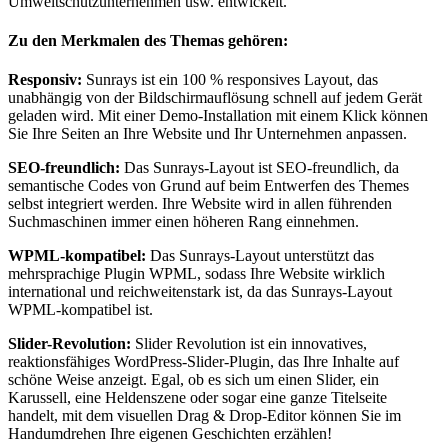
Umweltschutzunternehmen usw. entwickelt.
Zu den Merkmalen des Themas gehören:
Responsiv:
Sunrays ist ein 100 % responsives Layout, das
unabhängig von der Bildschirmauflösung schnell auf jedem Gerät
geladen wird. Mit einer Demo-Installation mit einem Klick können
Sie Ihre Seiten an Ihre Website und Ihr Unternehmen anpassen.
SEO-freundlich:
Das Sunrays-Layout ist SEO-freundlich, da
semantische Codes von Grund auf beim Entwerfen des Themes
selbst integriert werden. Ihre Website wird in allen führenden
Suchmaschinen immer einen höheren Rang einnehmen.
WPML-kompatibel:
Das Sunrays-Layout unterstützt das
mehrsprachige Plugin WPML, sodass Ihre Website wirklich
international und reichweitenstark ist, da das Sunrays-Layout
WPML-kompatibel ist.
Slider-Revolution:
Slider Revolution ist ein innovatives,
reaktionsfähiges WordPress-Slider-Plugin, das Ihre Inhalte auf
schöne Weise anzeigt. Egal, ob es sich um einen Slider, ein
Karussell, eine Heldenszene oder sogar eine ganze Titelseite
handelt, mit dem visuellen Drag & Drop-Editor können Sie im
Handumdrehen Ihre eigenen Geschichten erzählen!