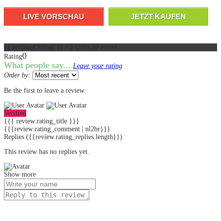
LIVE VORSCHAU
JETZT KAUFEN
{{ reviewsOverall }}
/ 5
Users
(
0
votes)
0
Rating
What people say...
Leave your rating
Order by:
Be the first to leave a review.
Verified
{{{ review.rating_title }}}
{{{review.rating_comment | nl2br}}}
Replies
({{review.rating_replies.length}})
This review has no replies yet.
Show more