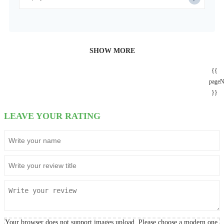
SHOW MORE
{{
page
}}
LEAVE YOUR RATING
Your browser does not support images upload. Please choose a modern one