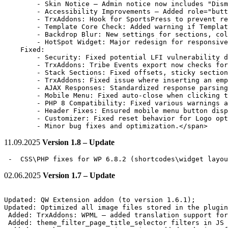
        - Skin Notice – Admin notice now includes "Dism
        - Accessibility Improvements – Added role="butt
        - TrxAddons: Hook for SportsPress to prevent re
        - Template Core Check: Added warning if Templat
        - Backdrop Blur: New settings for sections, col
        - HotSpot Widget: Major redesign for responsive
    Fixed:

        - Security: Fixed potential LFI vulnerability d
        - TrxAddons: Tribe Events export now checks for
        - Stack Sections: Fixed offsets, sticky section
        - TrxAddons: Fixed issue where inserting an emp
        - AJAX Responses: Standardized response parsing
        - Mobile Menu: Fixed auto-close when clicking t
        - PHP 8 Compatibility: Fixed various warnings a
        - Header Fixes: Ensured mobile menu button disp
        - Customizer: Fixed reset behavior for Logo opt
        - Minor bug fixes and optimization.</span>
11.09.2025
Version 1.8 – Update
 -  CSS\PHP fixes for WP 6.8.2 (shortcodes\widget layou
02.06.2025
Version 1.7 – Update
Updated: QW Extension addon (to version 1.6.1);

Updated: Optimized all image files stored in the plugin
 Added: TrxAddons: WPML – added translation support for
 Added: theme_filter_page_title_selector filters in JS 