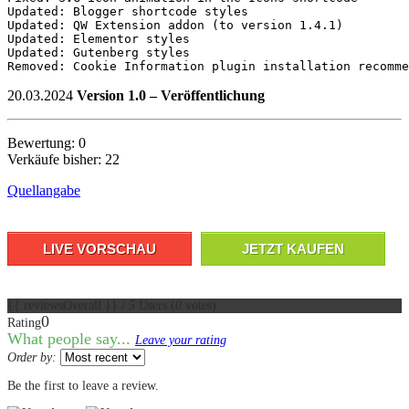
Updated: Blogger shortcode styles

Updated: QW Extension addon (to version 1.4.1)

Updated: Elementor styles

Updated: Gutenberg styles

Removed: Cookie Information plugin installation recomme
20.03.2024
Version 1.0 – Veröffentlichung
Bewertung: 0
Verkäufe bisher: 22
Quellangabe
LIVE VORSCHAU
JETZT KAUFEN
{{ reviewsOverall }}
/ 5
Users
(
0
votes)
0
Rating
What people say...
Leave your rating
Order by:
Be the first to leave a review.