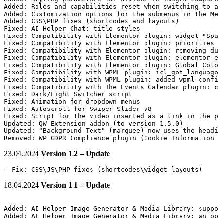
Added: Roles and capabilities reset when switching to a
Added: Customization options for the submenus in the Me
Added: CSS\PHP fixes (shortcodes and layouts)

Fixed: AI Helper Chat: title styles

Fixed: Compatibility with Elementor plugin: widget "Spa
Fixed: Compatibility with Elementor plugin: priorities 
Fixed: Compatibility with Elementor plugin: removing du
Fixed: Compatibility with Elementor plugin: elementor-e
Fixed: Compatibility with Elementor plugin: Global Colo
Fixed: Compatibility with WPML plugin: icl_get_language
Fixed: Compatibility with WPML plugin: added wpml-confi
Fixed: Compatibility with The Events Calendar plugin: c
Fixed: Dark/Light Switcher script

Fixed: Animation for dropdown menus

Fixed: Autoscroll for Swiper Slider v8

Fixed: Script for the video inserted as a link in the p
Updated: QW Extension addon (to version 1.5.0)

Updated: "Background Text" (marquee) now uses the headi
Removed: WP GDPR Compliance plugin (Cookie Information 
23.04.2024
Version 1.2 – Update
- Fix: CSS\JS\PHP fixes (shortcodes\widget layouts)
18.04.2024
Version 1.1 – Update
Added: AI Helper Image Generator & Media Library: suppo
Added: AI Helper Image Generator & Media Library: an op