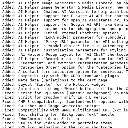
Added: AI Helper Image Generator & Media Library: an op
Added: AI Helper Image Generator & Media Library: new m
Added: AI Helper: Chatbot AI Assistant to help with bas
Added: AI Helper: support for Flowise AI API for chatbo
Added: AI Helper: support for Open AI Assistants API (G
Added: AI Helper: support for Google AI API (aka Gemini
Added: AI Helper: parameters for changing text and plac
Added: AI Helper: "Embed External Chatbots" options

Added: AI Helper: "LoRA model" parameter for submodels

Added: AI Helper: "Proxy URL" parameter for API setting
Added: AI Helper: a "model choice" field in Gutenberg e
Added: AI Helper: customization parameters for styling 
Added:  AI Helper: Popup Layout for "AI Chat" shortcode

Added: AI Helper: "Remember on reload" option for "AI C
Added:  "Permanent" and switcher customization paramete
Added: "Categories Order" option for the "Categories li
Added: A contact form selection option for individual T
Added: Compatibility with The GDPR Framework plugin

Added: Meta data (variations) to the cart page

Added: Layout "Simple" for the Hotspot widget

Added: An option to change "More" button text for the C
Fixed: Script for Bg-Canvas (Dynamic Background) on mob
Fixed: Script for dropdown shift in RTL version

Fixed: PHP 8 compatibility: $content=null replaced with
Fixed: Switcher and Image Generator scripts

Fixed: Compatibility with WPML Multilingual CMS (xxx_is
Fixed: Text shifting for "Background Text" module

Fixed: "WooCommerce Search" filter

Fixed: Styles for video added in portfolio items

Fixed: SVG icon animation in the Icons shortcode
