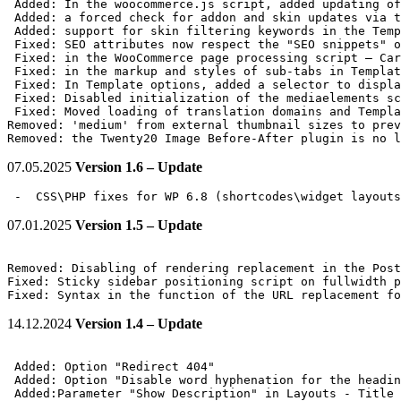
 Added: In the woocommerce.js script, added updating of
 Added: a forced check for addon and skin updates via t
 Added: support for skin filtering keywords in the Temp
 Fixed: SEO attributes now respect the "SEO snippets" o
 Fixed: in the WooCommerce page processing script – Car
 Fixed: in the markup and styles of sub-tabs in Templat
 Fixed: In Template options, added a selector to displa
 Fixed: Disabled initialization of the mediaelements sc
 Fixed: Moved loading of translation domains and Templa
Removed: 'medium' from external thumbnail sizes to prev
Removed: the Twenty20 Image Before-After plugin is no l
07.05.2025
Version 1.6 – Update
 -  CSS\PHP fixes for WP 6.8 (shortcodes\widget layouts
07.01.2025
Version 1.5 – Update
Removed: Disabling of rendering replacement in the Post
Fixed: Sticky sidebar positioning script on fullwidth p
14.12.2024
Version 1.4 – Update
 Added: Option "Redirect 404" 

 Added: Option "Disable word hyphenation for the headin
 Added:Parameter "Show Description" in Layouts - Title 