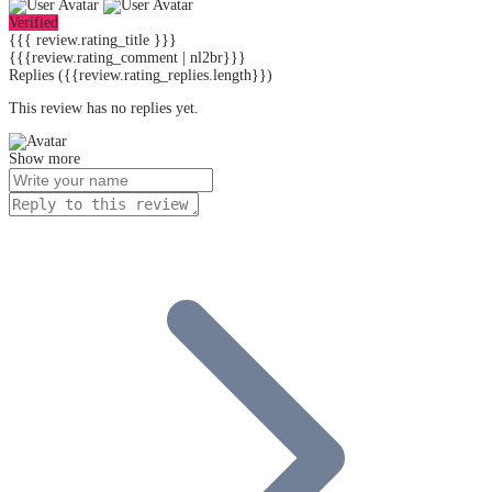
Verified
{{{ review.rating_title }}}
{{{review.rating_comment | nl2br}}}
Replies
({{review.rating_replies.length}})
This review has no replies yet.
Show more