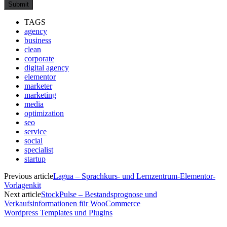
TAGS
agency
business
clean
corporate
digital agency
elementor
marketer
marketing
media
optimization
seo
service
social
specialist
startup
Previous article
Lagua – Sprachkurs- und Lernzentrum-Elementor-
Vorlagenkit
Next article
StockPulse – Bestandsprognose und
Verkaufsinformationen für WooCommerce
Wordpress Templates und Plugins