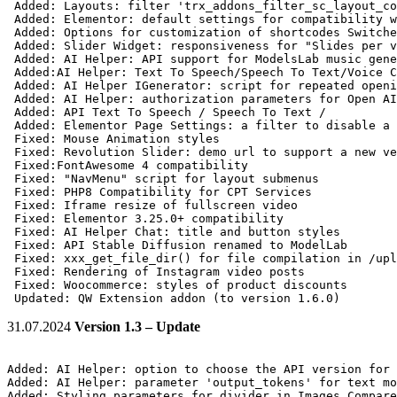
 Added: Layouts: filter 'trx_addons_filter_sc_layout_co
 Added: Elementor: default settings for compatibility w
 Added: Options for customization of shortcodes Switche
 Added: Slider Widget: responsiveness for "Slides per v
 Added: AI Helper: API support for ModelsLab music gene
 Added:AI Helper: Text To Speech/Speech To Text/Voice C
 Added: AI Helper IGenerator: script for repeated openi
 Added: AI Helper: authorization parameters for Open AI
 Added: API Text To Speech / Speech To Text /

 Added: Elementor Page Settings: a filter to disable a 
 Fixed: Mouse Animation styles

 Fixed: Revolution Slider: demo url to support a new ve
 Fixed:FontAwesome 4 compatibility

 Fixed: "NavMenu" script for layout submenus

 Fixed: PHP8 Compatibility for CPT Services

 Fixed: Iframe resize of fullscreen video

 Fixed: Elementor 3.25.0+ compatibility

 Fixed: AI Helper Chat: title and button styles

 Fixed: API Stable Diffusion renamed to ModelLab

 Fixed: xxx_get_file_dir() for file compilation in /upl
 Fixed: Rendering of Instagram video posts

 Fixed: Woocommerce: styles of product discounts

31.07.2024
Version 1.3 – Update
Added: AI Helper: option to choose the API version for 
Added: AI Helper: parameter 'output_tokens' for text mo
Added: Styling parameters for divider in Images Compare