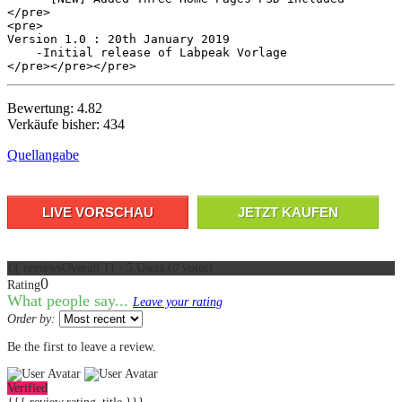
</pre>

<pre>

Version 1.0 : 20th January 2019

    -Initial release of Labpeak Vorlage

</pre></pre></pre>
Bewertung: 4.82
Verkäufe bisher: 434
Quellangabe
LIVE VORSCHAU
JETZT KAUFEN
{{ reviewsOverall }}
/ 5
Users
(
0
votes)
0
Rating
What people say...
Leave your rating
Order by:
Be the first to leave a review.
Verified