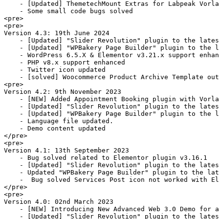
    - [Updated] ThemetechMount Extras for Labpeak Vorla
    - Some small code bugs solved

<pre>

<pre>

Version 4.3: 19th June 2024 

    - [Updated] "Slider Revolution" plugin to the lates
    - [Updated] "WPBakery Page Builder" plugin to the l
    - WordPress 6.5.X & Elementor v3.21.x support enhan
    - PHP v8.x support enhanced

    - Twitter icon updated  

    - [solved] Woocommerce Product Archive Template out
<pre>

Version 4.2: 9th November 2023

    - [NEW] Added Appointment Booking plugin with Vorla
    - [Updated] "Slider Revolution" plugin to the lates
    - [Updated] "WPBakery Page Builder" plugin to the l
    - Language file updated.

    - Demo content updated

</pre>

<pre>

Version 4.1: 13th September 2023

    - Bug solved related to Elementor plugin v3.16.1

    - [Updated] "Slider Revolution" plugin to the lates
    - Updated "WPBakery Page Builder" plugin to the lat
    -  Bug solved Services Post icon not worked with El
</pre>

<pre>

Version 4.0: 02nd March 2023

    - [NEW] Introducing New Advanced Web 3.0 Demo for a
    - [Updated] "Slider Revolution" plugin to the lates