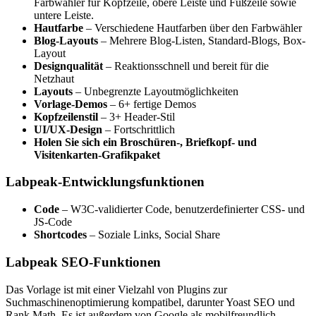
Farbwähler für Kopfzeile, obere Leiste und Fußzeile sowie
untere Leiste.
Hautfarbe
– Verschiedene Hautfarben über den Farbwähler
Blog-Layouts
– Mehrere Blog-Listen, Standard-Blogs, Box-
Layout
Designqualität
– Reaktionsschnell und bereit für die
Netzhaut
Layouts
– Unbegrenzte Layoutmöglichkeiten
Vorlage-Demos
– 6+ fertige Demos
Kopfzeilenstil
– 3+ Header-Stil
UI/UX-Design
– Fortschrittlich
Holen Sie sich ein Broschüren-, Briefkopf- und
Visitenkarten-Grafikpaket
Labpeak-Entwicklungsfunktionen
Code
– W3C-validierter Code, benutzerdefinierter CSS- und
JS-Code
Shortcodes
– Soziale Links, Social Share
Labpeak SEO-Funktionen
Das Vorlage ist mit einer Vielzahl von Plugins zur
Suchmaschinenoptimierung kompatibel, darunter Yoast SEO und
Rank Math. Es ist außerdem von Google als mobilfreundlich