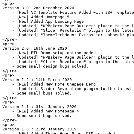
<pre>

Version 3.0: 2nd December 2020

    - [New] VC Template Feature Added with 23+ Template
    - [New] Added Homepage 5

    - [New] Added App Landing Page

    - [Updated] "WPBakery Page Builder" plugin to the l
    - [Updated] "Slider Revolution" plugin to the lates
    - [Updated] "ThemeTechMount Extras for Labpeak" plu
</pre>

<pre>

Version 2.0: 16th June 2020

    - [New] RTL Demo setup option added

    - [Updated] "WPBakery Page Builder" plugin to the l
    - [Updated] "Slider Revolution" plugin to the lates
    - Some small design bugs solved.

</pre>

<pre>

Version 1.2 : 14th March 2020

    - [NEW] Added New Home Onepage Demo

    - [Updated] Slider Revolution plugin to the latest 
    - Some small bugs solved.

</pre>

<pre>

Version 1.1 : 31st January 2020

    - [NEW] Added new Homepage 4

    - Some small bugs solved.

</pre>

<pre>

Version 1.0 : 23rd January 2019

    - [NEW] Added Three Home Pages PSD included
