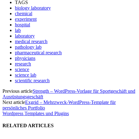
TAGS
biology laboratory
chemical
experiment
hospital
lab
laboratory
medical research
pathology lab
pharmaceutical research
physicians
research
science
science lab
scientific research
Previous article
Strength – WordPress-Vorlage für Sportgeschäft und
Ausrüstungsgeschäft
Next article
Exgrid – Mehrzweck-WordPress-Template für
persönliches Portfolio
Wordpress Templates und Plugins
RELATED ARTICLES