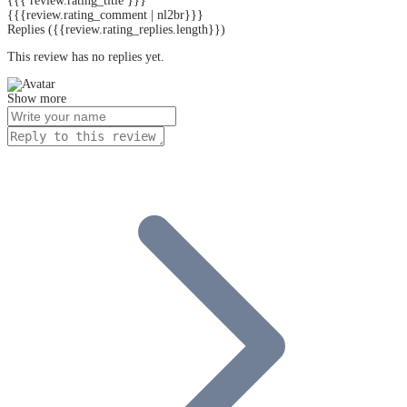
{{{ review.rating_title }}}
{{{review.rating_comment | nl2br}}}
Replies
({{review.rating_replies.length}})
This review has no replies yet.
Show more