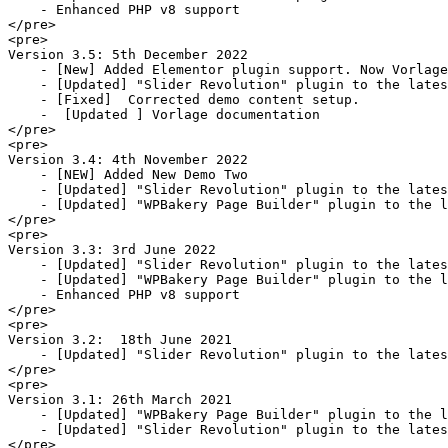
    - Enhanced PHP v8 support

</pre>

<pre>

Version 3.5: 5th December 2022

    - [New] Added Elementor plugin support. Now Vorlage
    - [Updated] "Slider Revolution" plugin to the lates
    - [Fixed]  Corrected demo content setup.

    -  [Updated ] Vorlage documentation

</pre>

<pre>

Version 3.4: 4th November 2022

    - [NEW] Added New Demo Two

    - [Updated] "Slider Revolution" plugin to the lates
    - [Updated] "WPBakery Page Builder" plugin to the l
</pre>

<pre>

Version 3.3: 3rd June 2022

    - [Updated] "Slider Revolution" plugin to the lates
    - [Updated] "WPBakery Page Builder" plugin to the l
    - Enhanced PHP v8 support

</pre>

<pre>

Version 3.2:  18th June 2021

    - [Updated] "Slider Revolution" plugin to the lates
</pre>

<pre>

Version 3.1: 26th March 2021

    - [Updated] "WPBakery Page Builder" plugin to the l
    - [Updated] "Slider Revolution" plugin to the lates
</pre>
