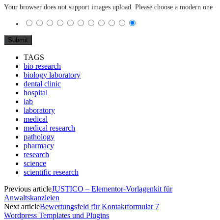
Your browser does not support images upload. Please choose a modern one
TAGS
bio research
biology laboratory
dental clinic
hospital
lab
laboratory
medical
medical research
pathology
pharmacy
research
science
scientific research
Previous article
JUSTICO – Elementor-Vorlagenkit für
Anwaltskanzleien
Next article
Bewertungsfeld für Kontaktformular 7
Wordpress Templates und Plugins