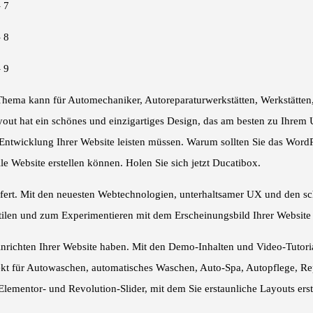
 Thema kann für Automechaniker, Autoreparaturwerkstätten, Werkstätten
out hat ein schönes und einzigartiges Design, das am besten zu Ihre
der Entwicklung Ihrer Website leisten müssen. Warum sollten Sie das W
e Website erstellen können. Holen Sie sich jetzt Ducatibox.
efert. Mit den neuesten Webtechnologien, unterhaltsamer UX und den sc
en und zum Experimentieren mit dem Erscheinungsbild Ihrer Website m
richten Ihrer Website haben. Mit den Demo-Inhalten und Video-Tutori
rfekt für Autowaschen, automatisches Waschen, Auto-Spa, Autopflege, R
Elementor- und Revolution-Slider, mit dem Sie erstaunliche Layouts ers