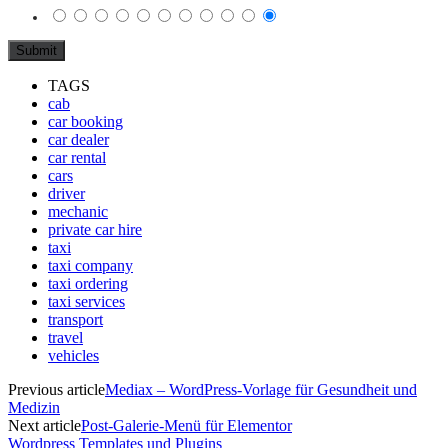
TAGS
cab
car booking
car dealer
car rental
cars
driver
mechanic
private car hire
taxi
taxi company
taxi ordering
taxi services
transport
travel
vehicles
Previous article
Mediax – WordPress-Vorlage für Gesundheit und
Medizin
Next article
Post-Galerie-Menü für Elementor
Wordpress Templates und Plugins