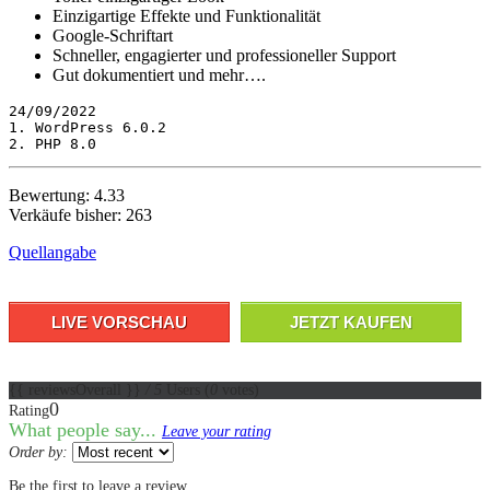
Einzigartige Effekte und Funktionalität
Google-Schriftart
Schneller, engagierter und professioneller Support
Gut dokumentiert und mehr….
24/09/2022 

1. WordPress 6.0.2

2. PHP 8.0
Bewertung: 4.33
Verkäufe bisher: 263
Quellangabe
LIVE VORSCHAU
JETZT KAUFEN
{{ reviewsOverall }}
/ 5
Users
(
0
votes)
0
Rating
What people say...
Leave your rating
Order by:
Be the first to leave a review.