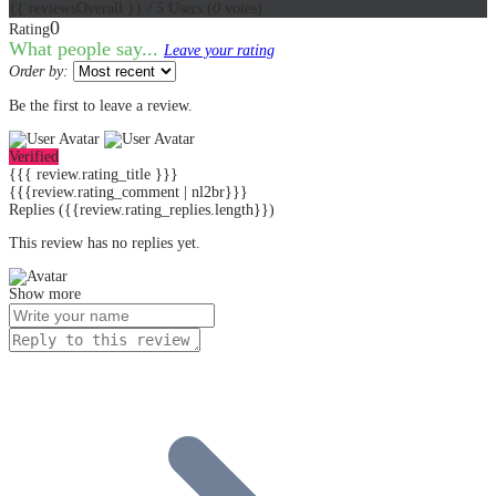
{{ reviewsOverall }}
/ 5
Users
(
0
votes)
0
Rating
What people say...
Leave your rating
Order by:
Be the first to leave a review.
Verified
{{{ review.rating_title }}}
{{{review.rating_comment | nl2br}}}
Replies
({{review.rating_replies.length}})
This review has no replies yet.
Show more