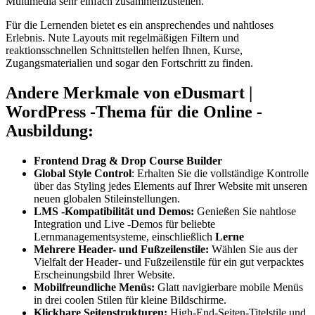
Multimedia sehr einfach zusammenzustellen.
Für die Lernenden bietet es ein ansprechendes und nahtloses
Erlebnis. Nute Layouts mit regelmäßigen Filtern und
reaktionsschnellen Schnittstellen helfen Ihnen, Kurse,
Zugangsmaterialien und sogar den Fortschritt zu finden.
Andere Merkmale von eDusmart |
WordPress -Thema für die Online -
Ausbildung:
Frontend Drag & Drop Course Builder
Global Style Control
: Erhalten Sie die vollständige Kontrolle
über das Styling jedes Elements auf Ihrer Website mit unseren
neuen globalen Stileinstellungen.
LMS -Kompatibilität und Demos
:
Genießen Sie nahtlose
Integration und Live -Demos für beliebte
Lernmanagementsysteme, einschließlich
Lerne
Mehrere Header- und Fußzeilenstile:
Wählen Sie aus der
Vielfalt der Header- und Fußzeilenstile für ein gut verpacktes
Erscheinungsbild Ihrer Website.
Mobilfreundliche Menüs:
Glatt navigierbare mobile Menüs
in drei coolen Stilen für kleine Bildschirme.
Klickbare Seitenstrukturen:
High-End-Seiten-Titelstile und