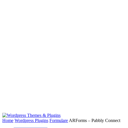
Home
Wordpress Plugins
Formulare
ARForms – Pabbly Connect