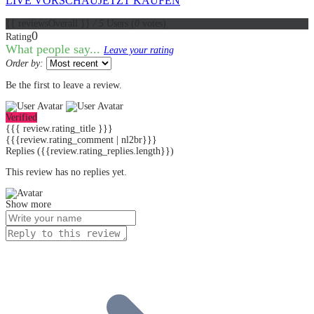
LIVE VORSCHAU
JETZT KAUFEN
{{ reviewsOverall }}
/ 5
Users
(
0
votes)
0
Rating
What people say...
Leave your rating
Order by:
Be the first to leave a review.
Verified
{{{ review.rating_title }}}
{{{review.rating_comment | nl2br}}}
Replies
({{review.rating_replies.length}})
This review has no replies yet.
Show more