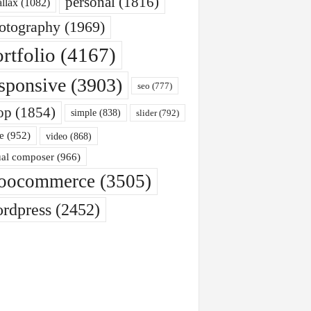
personal
(1816)
allax
(1082)
otography
(1969)
rtfolio
(4167)
sponsive
(3903)
seo
(777)
op
(1854)
simple
(838)
slider
(792)
e
(952)
video
(868)
ual composer
(966)
oocommerce
(3505)
rdpress
(2452)