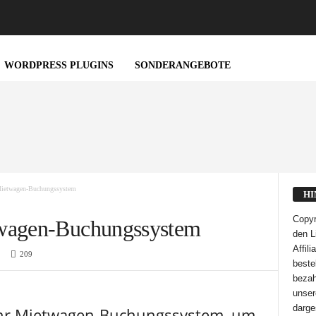
WORDPRESS PLUGINS
SONDERANGEBOTE
Mietwagen-Buchungssystem
HI
Copyr
twagen-Buchungssystem
den L
Affil
209
bestel
bezah
unser
darge
n Ihr Mietwagen-Buchungssystem, um