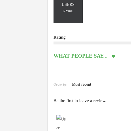
USERS
(
0
votes)
Rating
WHAT PEOPLE SAY...
Order by:
Be the first to leave a review.