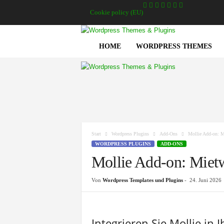
Cookie policy (EU)
HOME
WORDPRESS THEMES
A
g
e
n
t
u
Start
Wordpress Plugins
Add-Ons
Mollie Add-on: 
r
WORDPRESS PLUGINS
ADD-ONS
z
Mollie Add-on: Mie
w
e
Von
Wordpress Templates und Plugins
-
24. Juni 2026
i
g
e
l
Integrieren Sie Mollie i
b