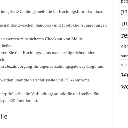
par
ph
s integrierte Zahlungsmethode im Buchungsformular hinzu –
po
ie nahtlos zwischen Sandbox- und Produktionsumgebungen
.
re
n werden zum sicheren Checkout von Mollie
sh
hließen.
eren Sie den Buchungsstatus nach erfolgreichen oder
stor
ch.
vis
im Bezahlvorgang Ihr eigenes Zahlungsgateway-Logo und
w
werden über die verschlüsselte und PCI-konforme
wo
erprüfen Sie die Verbindungsprotokolle und stellen Sie
gsgemäß funktioniert.
lle