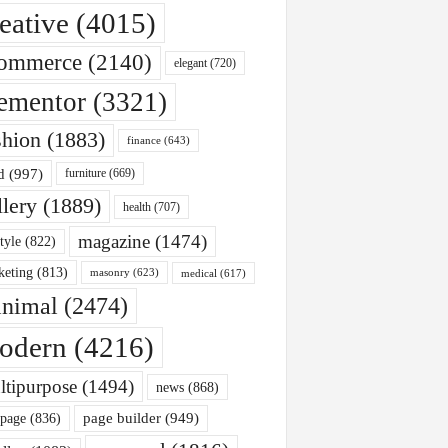
eative
(4015)
ommerce
(2140)
elegant
(720)
ementor
(3321)
shion
(1883)
finance
(643)
d
(997)
furniture
(669)
llery
(1889)
health
(707)
magazine
(1474)
style
(822)
keting
(813)
masonry
(623)
medical
(617)
nimal
(2474)
odern
(4216)
ltipurpose
(1494)
news
(868)
page builder
(949)
 page
(836)