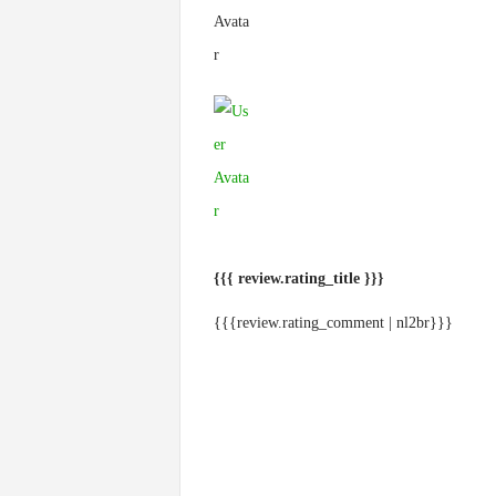
{{{ review.rating_title }}}
{{{review.rating_comment | nl2br}}}