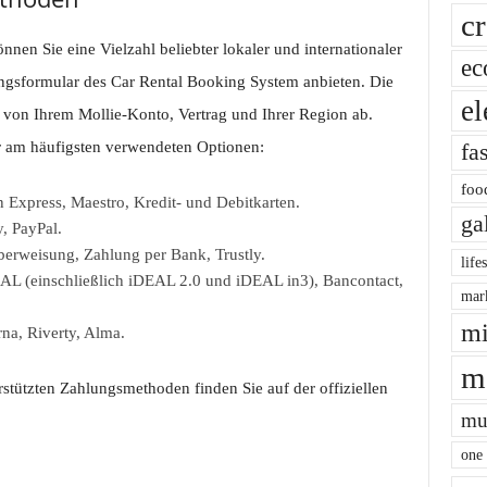
cr
nen Sie eine Vielzahl beliebter lokaler und internationaler
ec
gsformular des Car Rental Booking System anbieten. Die
el
von Ihrem Mollie-Konto, Vertrag und Ihrer Region ab.
r am häufigsten verwendeten Optionen:
fa
foo
 Express, Maestro, Kredit- und Debitkarten.
ga
, PayPal.
rweisung, Zahlung per Bank, Trustly.
life
L (einschließlich iDEAL 2.0 und iDEAL in3), Bancontact,
mar
mi
na, Riverty, Alma.
m
rstützten Zahlungsmethoden finden Sie auf der offiziellen
mu
one