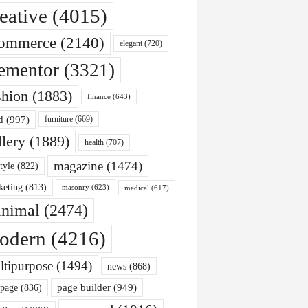
eative
(4015)
ommerce
(2140)
elegant
(720)
ementor
(3321)
shion
(1883)
finance
(643)
d
(997)
furniture
(669)
llery
(1889)
health
(707)
magazine
(1474)
style
(822)
keting
(813)
masonry
(623)
medical
(617)
nimal
(2474)
odern
(4216)
ltipurpose
(1494)
news
(868)
page builder
(949)
 page
(836)