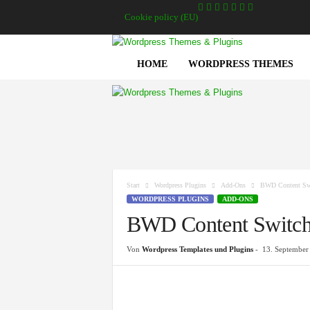
Cookie policy (EU)
HOME
WORDPRESS THEMES
A
g
e
n
t
u
Start
Wordpress Plugins
Add-Ons
BWD Content Swit
r
WORDPRESS PLUGINS
ADD-ONS
z
BWD Content Switche
w
e
Von
Wordpress Templates und Plugins
-
13. September
i
g
e
l
b