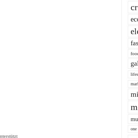
cr
ec
el
fa
foo
ga
life
mar
mi
m
mu
one
nterstützt