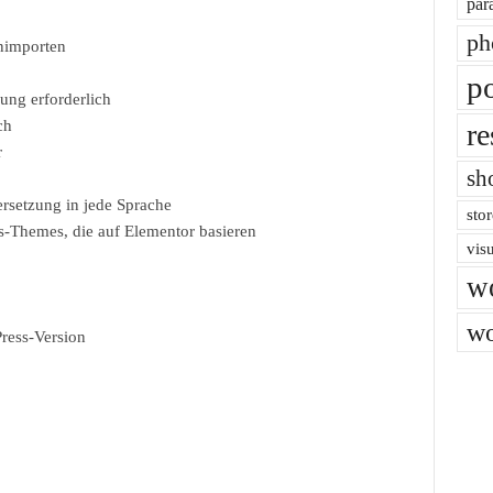
par
ph
nimporten
po
ung erforderlich
ch
re
r
sh
ersetzung in jede Sprache
stor
ss-Themes, die auf Elementor basieren
vis
w
wo
ress-Version