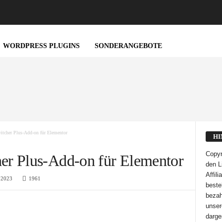
WORDPRESS PLUGINS
SONDERANGEBOTE
cher Plus-Add-on für Elementor
HI
Copyr
r Plus-Add-on für Elementor
den L
Affil
 2023
1961
bestel
bezah
unser
darge