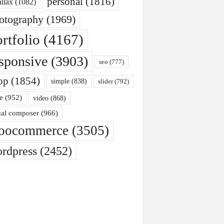
personal
(1816)
allax
(1082)
otography
(1969)
rtfolio
(4167)
sponsive
(3903)
seo
(777)
op
(1854)
simple
(838)
slider
(792)
e
(952)
video
(868)
ual composer
(966)
oocommerce
(3505)
rdpress
(2452)