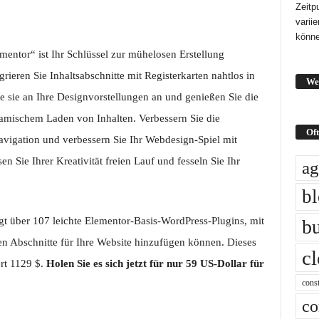
Zeitp
varii
könne
entor“ ist Ihr Schlüssel zur mühelosen Erstellung
rieren Sie Inhaltsabschnitte mit Registerkarten nahtlos in
We
ie sie an Ihre Designvorstellungen an und genießen Sie die
amischem Laden von Inhalten. Verbessern Sie die
Oft
avigation und verbessern Sie Ihr Webdesign-Spiel mit
n Sie Ihrer Kreativität freien Lauf und fesseln Sie Ihr
ag
b
t über 107 leichte Elementor-Basis-WordPress-Plugins, mit
bu
ven Abschnitte für Ihre Website hinzufügen können. Dieses
c
rt 1129 $.
Holen Sie es sich jetzt für nur 59 US-Dollar für
const
co