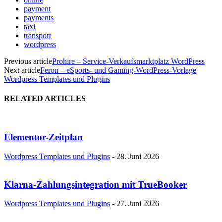
payment
payments
taxi
transport
wordpress
Previous article
Prohire – Service-Verkaufsmarktplatz WordPress
Next article
Feron – eSports- und Gaming-WordPress-Vorlage
Wordpress Templates und Plugins
RELATED ARTICLES
Elementor-Zeitplan
Wordpress Templates und Plugins
-
28. Juni 2026
Klarna-Zahlungsintegration mit TrueBooker
Wordpress Templates und Plugins
-
27. Juni 2026