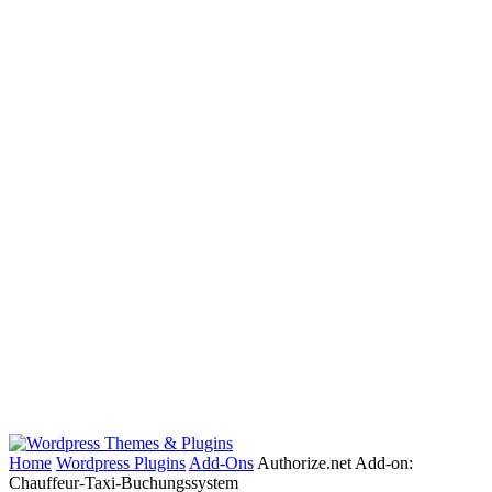
Home
Wordpress Plugins
Add-Ons
Authorize.net Add-on:
Chauffeur-Taxi-Buchungssystem