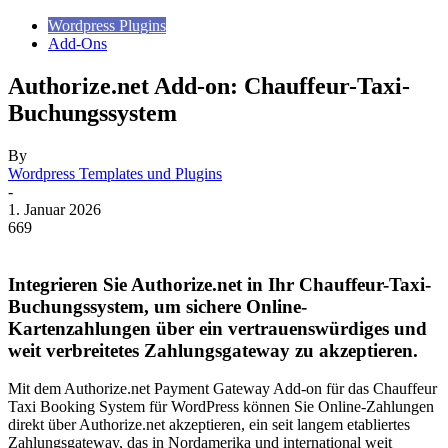
Wordpress Plugins
Add-Ons
Authorize.net Add-on: Chauffeur-Taxi-
Buchungssystem
By
Wordpress Templates und Plugins
-
1. Januar 2026
669
Integrieren Sie Authorize.net in Ihr Chauffeur-Taxi-
Buchungssystem, um sichere Online-
Kartenzahlungen über ein vertrauenswürdiges und
weit verbreitetes Zahlungsgateway zu akzeptieren.
Mit dem Authorize.net Payment Gateway Add-on für das Chauffeur
Taxi Booking System für WordPress können Sie Online-Zahlungen
direkt über Authorize.net akzeptieren, ein seit langem etabliertes
Zahlungsgateway, das in Nordamerika und international weit