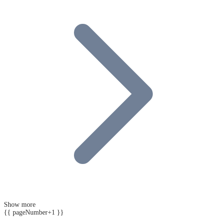
Show more
{{ pageNumber+1 }}