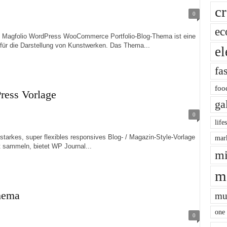
cr
0
ec
folio WordPress WooCommerce Portfolio-Blog-Thema ist eine
für die Darstellung von Kunstwerken. Das Thema...
el
fa
foo
ress Vorlage
ga
0
life
s, super flexibles responsives Blog- / Magazin-Style-Vorlage
mar
 sammeln, bietet WP Journal...
mi
m
Thema
mu
one
0