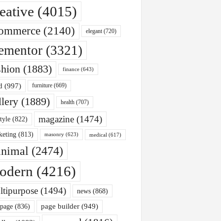
eative
(4015)
ommerce
(2140)
elegant
(720)
ementor
(3321)
shion
(1883)
finance
(643)
d
(997)
furniture
(669)
llery
(1889)
health
(707)
magazine
(1474)
style
(822)
keting
(813)
masonry
(623)
medical
(617)
nimal
(2474)
odern
(4216)
ltipurpose
(1494)
news
(868)
page builder
(949)
 page
(836)