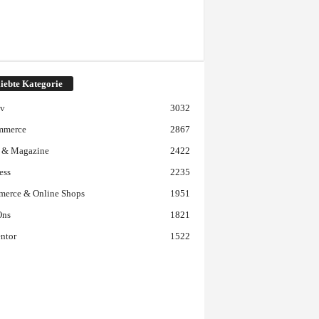
iebte Kategorie
iv
3032
mmerce
2867
 & Magazine
2422
ess
2235
erce & Online Shops
1951
Ons
1821
ntor
1522