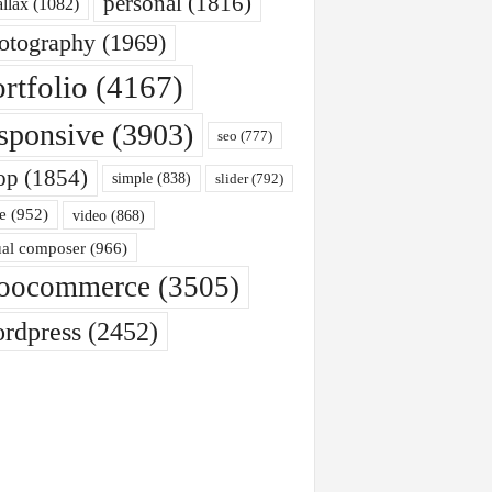
personal
(1816)
allax
(1082)
otography
(1969)
rtfolio
(4167)
sponsive
(3903)
seo
(777)
op
(1854)
simple
(838)
slider
(792)
e
(952)
video
(868)
ual composer
(966)
oocommerce
(3505)
rdpress
(2452)