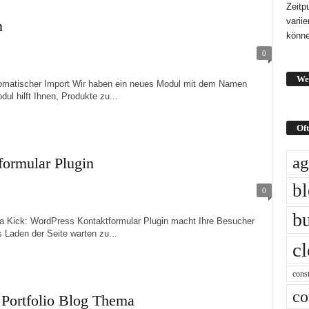
Zeitp
varii
n
könne
0
We
ischer Import Wir haben ein neues Modul mit dem Namen
ul hilft Ihnen, Produkte zu...
Oft
ag
formular Plugin
b
0
bu
ck: WordPress Kontaktformular Plugin macht Ihre Besucher
s Laden der Seite warten zu...
c
const
co
ortfolio Blog Thema