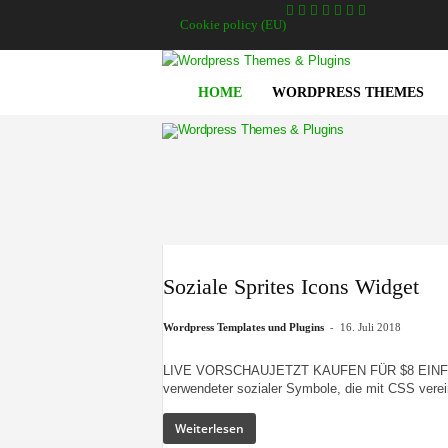
Cookie policy (EU)
HOME
WORDPRESS THEMES
A
g
e
n
t
u
r
z
w
e
i
Soziale Sprites Icons Widget
g
e
l
b
-
Wordpress Templates und Plugins
16. Juli 2018
LIVE VORSCHAUJETZT KAUFEN FÜR $8 EINFÜHRU
verwendeter sozialer Symbole, die mit CSS verein
Weiterlesen