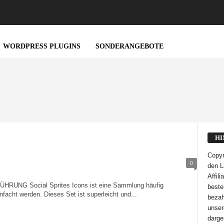
WORDPRESS PLUGINS
SONDERANGEBOTE
HI
Copyr
0
den L
Affil
NG Social Sprites Icons ist eine Sammlung häufig
bestel
facht werden. Dieses Set ist superleicht und...
bezah
unser
darge