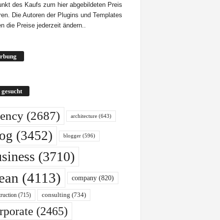
unkt des Kaufs zum hier abgebildeten Preis
eren. Die Autoren der Plugins und Templates
n die Preise jederzeit ändern..
rbung
 gesucht
ency
(2687)
architecture
(643)
log
(3452)
blogger
(596)
siness
(3710)
lean
(4113)
company
(820)
ruction
(715)
consulting
(734)
rporate
(2465)