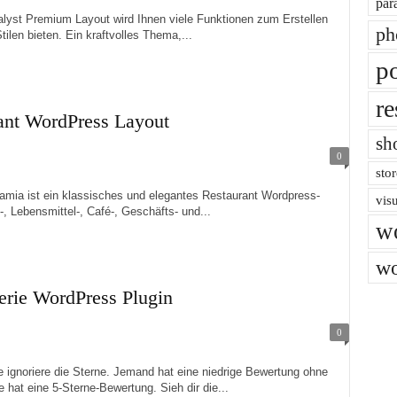
par
Premium Layout wird Ihnen viele Funktionen zum Erstellen
ph
ilen bieten. Ein kraftvolles Thema,...
po
re
rant WordPress Layout
sh
0
stor
ist ein klassisches und elegantes Restaurant Wordpress-
vis
 Lebensmittel-, Café-, Geschäfts- und...
w
wo
erie WordPress Plugin
0
riere die Sterne. Jemand hat eine niedrige Bewertung ohne
 hat eine 5-Sterne-Bewertung. Sieh dir die...