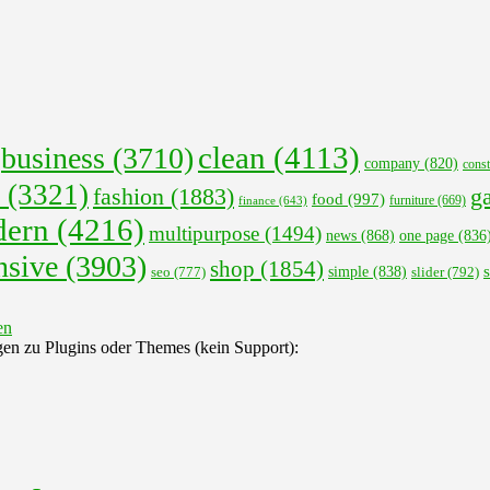
clean
(4113)
business
(3710)
company
(820)
const
(3321)
fashion
(1883)
ga
food
(997)
finance
(643)
furniture
(669)
ern
(4216)
multipurpose
(1494)
news
(868)
one page
(836
nsive
(3903)
shop
(1854)
s
seo
(777)
simple
(838)
slider
(792)
gen zu Plugins oder Themes (kein Support):