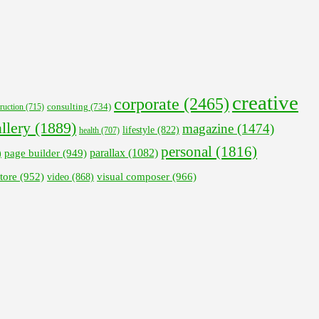
creative
corporate
(2465)
ruction
(715)
consulting
(734)
llery
(1889)
magazine
(1474)
lifestyle
(822)
health
(707)
personal
(1816)
parallax
(1082)
page builder
(949)
)
visual composer
(966)
tore
(952)
video
(868)