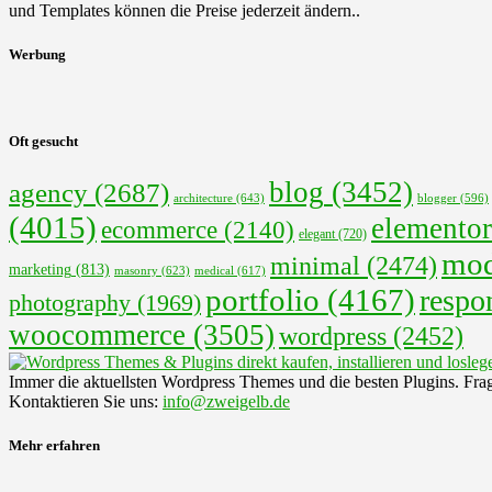
und Templates können die Preise jederzeit ändern..
Werbung
Oft gesucht
blog
(3452)
agency
(2687)
architecture
(643)
blogger
(596)
(4015)
elementor
ecommerce
(2140)
elegant
(720)
mod
minimal
(2474)
marketing
(813)
masonry
(623)
medical
(617)
portfolio
(4167)
respo
photography
(1969)
woocommerce
(3505)
wordpress
(2452)
Immer die aktuellsten Wordpress Themes und die besten Plugins. Fra
Kontaktieren Sie uns:
info@zweigelb.de
Mehr erfahren