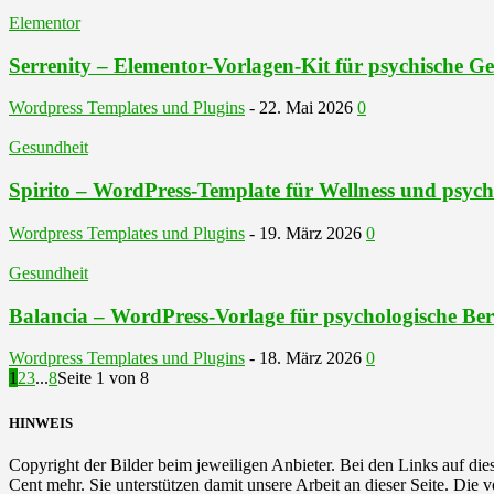
Elementor
Serrenity – Elementor-Vorlagen-Kit für psychische G
Wordpress Templates und Plugins
-
22. Mai 2026
0
Gesundheit
Spirito – WordPress-Template für Wellness und psych
Wordpress Templates und Plugins
-
19. März 2026
0
Gesundheit
Balancia – WordPress-Vorlage für psychologische Be
Wordpress Templates und Plugins
-
18. März 2026
0
1
2
3
...
8
Seite 1 von 8
HINWEIS
Copyright der Bilder beim jeweiligen Anbieter. Bei den Links auf diese
Cent mehr. Sie unterstützen damit unsere Arbeit an dieser Seite. Die