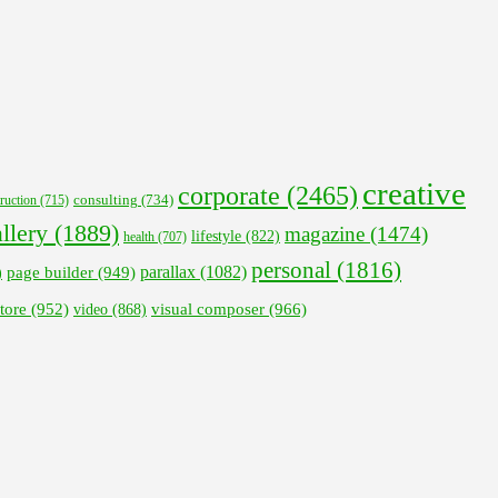
creative
corporate
(2465)
ruction
(715)
consulting
(734)
llery
(1889)
magazine
(1474)
lifestyle
(822)
health
(707)
personal
(1816)
parallax
(1082)
page builder
(949)
)
visual composer
(966)
tore
(952)
video
(868)