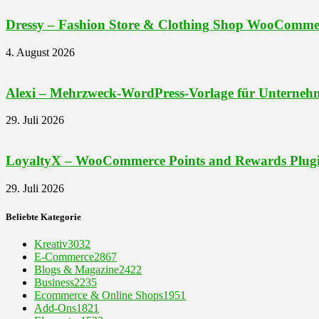
Dressy – Fashion Store & Clothing Shop WooComme
4. August 2026
Alexi – Mehrzweck-WordPress-Vorlage für Unternehm
29. Juli 2026
LoyaltyX – WooCommerce Points and Rewards Plug
29. Juli 2026
Beliebte Kategorie
Kreativ
3032
E-Commerce
2867
Blogs & Magazine
2422
Business
2235
Ecommerce & Online Shops
1951
Add-Ons
1821