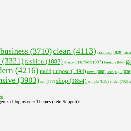
clean
(4113)
business
(3710)
company
(820)
const
(3321)
fashion
(1883)
ga
food
(997)
finance
(643)
furniture
(669)
ern
(4216)
multipurpose
(1494)
news
(868)
one page
(836
nsive
(3903)
shop
(1854)
s
seo
(777)
simple
(838)
slider
(792)
gen zu Plugins oder Themes (kein Support):