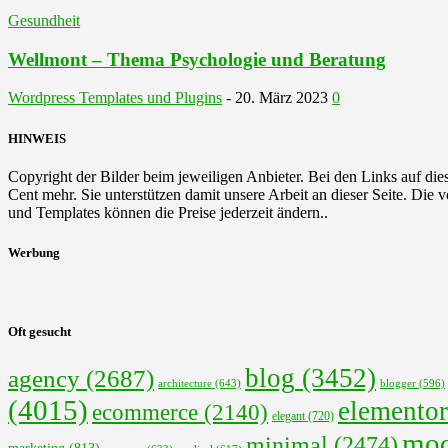
Gesundheit
Wellmont – Thema Psychologie und Beratung
Wordpress Templates und Plugins
-
20. März 2023
0
HINWEIS
Copyright der Bilder beim jeweiligen Anbieter. Bei den Links auf diese
Cent mehr. Sie unterstützen damit unsere Arbeit an dieser Seite. Die
und Templates können die Preise jederzeit ändern..
Werbung
Oft gesucht
blog
(3452)
agency
(2687)
architecture
(643)
blogger
(596)
(4015)
elementor
ecommerce
(2140)
elegant
(720)
mod
minimal
(2474)