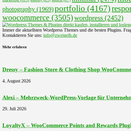
marketing
(813)
masonry
(623)
medical
(617)
portfolio
(4167)
respo
photography
(1969)
woocommerce
(3505)
wordpress
(2452)
Immer die aktuellsten Wordpress Themes und die besten Plugins. Fra
Kontaktieren Sie uns:
info@zweigelb.de
Mehr erfahren
Dressy – Fashion Store & Clothing Shop WooComme
4. August 2026
Alexi – Mehrzweck-WordPress-Vorlage für Unternehm
29. Juli 2026
LoyaltyX – WooCommerce Points and Rewards Plug