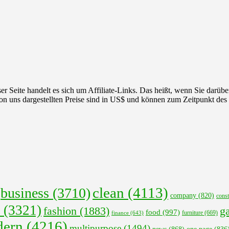
r Seite handelt es sich um Affiliate-Links. Das heißt, wenn Sie darüber
 von uns dargestellten Preise sind in US$ und können zum Zeitpunkt des
clean
(4113)
business
(3710)
company
(820)
const
(3321)
fashion
(1883)
ga
food
(997)
finance
(643)
furniture
(669)
ern
(4216)
multipurpose
(1494)
news
(868)