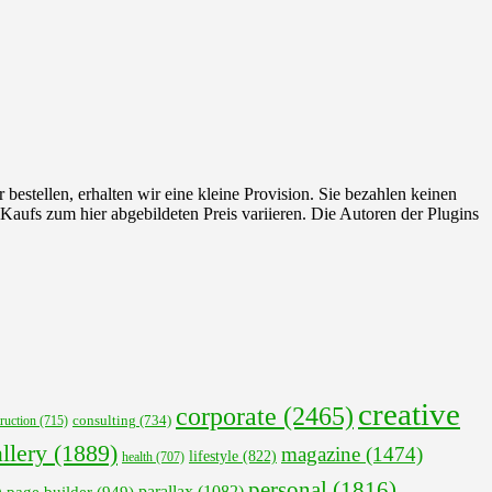
 bestellen, erhalten wir eine kleine Provision. Sie bezahlen keinen
 Kaufs zum hier abgebildeten Preis variieren. Die Autoren der Plugins
creative
corporate
(2465)
ruction
(715)
consulting
(734)
llery
(1889)
magazine
(1474)
lifestyle
(822)
health
(707)
personal
(1816)
parallax
(1082)
page builder
(949)