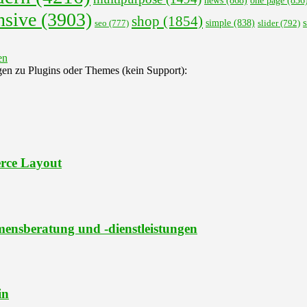
one page
(836
nsive
(3903)
shop
(1854)
s
seo
(777)
simple
(838)
slider
(792)
gen zu Plugins oder Themes (kein Support):
rce Layout
ensberatung und -dienstleistungen
in