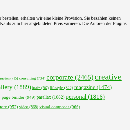
 bestellen, erhalten wir eine kleine Provision. Sie bezahlen keinen
 Kaufs zum hier abgebildeten Preis variieren. Die Autoren der Plugins
creative
corporate
(2465)
ruction
(715)
consulting
(734)
llery
(1889)
magazine
(1474)
lifestyle
(822)
health
(707)
personal
(1816)
parallax
(1082)
page builder
(949)
)
visual composer
(966)
tore
(952)
video
(868)