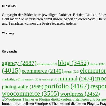
HINWEIS
Copyright der Bilder beim jeweiligen Anbieter. Bei den Links auf diese
Cent mehr. Sie unterstützen damit unsere Arbeit an dieser Seite. Die
und Templates können die Preise jederzeit ändern..
Werbung
Oft gesucht
blog
(3452)
agency
(2687)
architecture
(643)
blogger
(596)
(4015)
elementor
ecommerce
(2140)
elegant
(720)
mod
minimal
(2474)
marketing
(813)
masonry
(623)
medical
(617)
portfolio
(4167)
respo
photography
(1969)
woocommerce
(3505)
wordpress
(2452)
Immer die aktuellsten Wordpress Themes und die besten Plugins. Fra