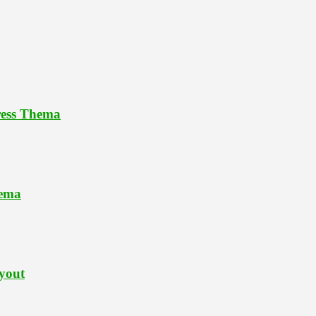
ress Thema
hema
yout