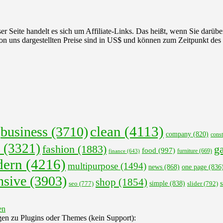
r Seite handelt es sich um Affiliate-Links. Das heißt, wenn Sie darüber
 von uns dargestellten Preise sind in US$ und können zum Zeitpunkt des
clean
(4113)
business
(3710)
company
(820)
const
(3321)
fashion
(1883)
ga
food
(997)
finance
(643)
furniture
(669)
ern
(4216)
multipurpose
(1494)
news
(868)
one page
(836
nsive
(3903)
shop
(1854)
s
seo
(777)
simple
(838)
slider
(792)
gen zu Plugins oder Themes (kein Support):